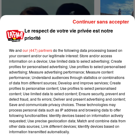
Continuer sans accepter
Le respect de votre vie privée est notre
priorité
We and
our (447) partners
do the following data processing based on
your consent and/or our legitimate interest: Store and/or access
information on a device; Use limited data to select advertising; Create
profiles for personalised advertising; Use profiles to select personalised
advertising; Measure advertising performance; Measure content
performance; Understand audiences through statistics or combinations
of data from different sources; Develop and improve services; Create
profiles to personalise content; Use profiles to select personalised
Benny Blanco invite Selena Gomez et
Escapade à G
content; Use limited data to select content; Ensure security, prevent and
31 juillet 2026
Becky G sur son nouveau single
detect fraud, and fix errors; Deliver and present advertising and content;
5 août 2026
Save and communicate privacy choices. These technologies may
+ DE MUSIQUE
process personal data such as IP address and browsing data to offer
following functionalities: Identify devices based on information actively
requested; Use precise geolocation data; Match and combine data from
other data sources; Link different devices; Identify devices based on
Mundo Latino
information transmitted automatically.