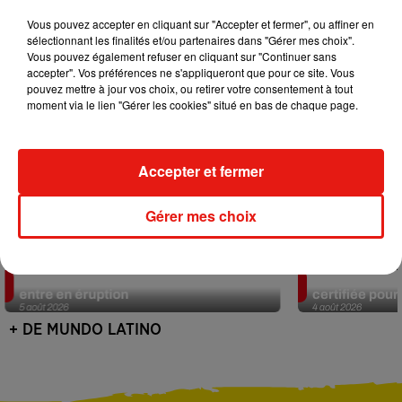
Vous pouvez accepter en cliquant sur "Accepter et fermer", ou affiner en
sélectionnant les finalités et/ou partenaires dans "Gérer mes choix".
Vous pouvez également refuser en cliquant sur "Continuer sans
accepter". Vos préférences ne s'appliqueront que pour ce site. Vous
pouvez mettre à jour vos choix, ou retirer votre consentement à tout
moment via le lien "Gérer les cookies" situé en bas de chaque page.
Accepter et fermer
Gérer mes choix
Au Guatemala, le volcan de Fuego
Au Portugal, 
entre en éruption
certifiée pour 
5 août 2026
4 août 2026
+ DE MUNDO LATINO