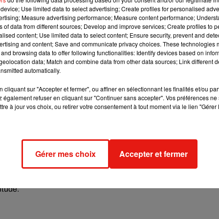
s costumes traditionnels des vendeuses de fleurs et on se laiss
device; Use limited data to select advertising; Create profiles for personalised adver
artier historique de la Zona Velha, avec ses ruelles pavées et ses
vertising; Measure advertising performance; Measure content performance; Unders
ns of data from different sources; Develop and improve services; Create profiles to 
r l'âme de l'île.
alised content; Use limited data to select content; Ensure security, prevent and detect
ertising and content; Save and communicate privacy choices. These technologies
and browsing data to offer following functionalities: Identify devices based on infor
eolocation data; Match and combine data from other data sources; Link different de
. Le temps y est doux toute l'année, avec des températures
nsmitted automatically.
 idéal pour profiter des fleurs en pleine floraison lors de la célèb
 pour les randonneurs. Et pour une ambiance festive, le réveillo
cliquant sur "Accepter et fermer", ou affiner en sélectionnant les finalités et/ou pa
ux du monde, avec un feu d'artifice exceptionnel dans la baie d
 également refuser en cliquant sur "Continuer sans accepter". Vos préférences ne 
tre à jour vos choix, ou retirer votre consentement à tout moment via le lien "Gérer 
 ses spécialités. L'espada, un poisson des grands fonds à la chai
Gérer mes choix
Accepter et fermer
ssique absolu. On craque aussi pour la cataplana de fruits de me
 sur des pierres de basalte, appelées espetadas. Et pour finir en
ase d'eau-de-vie de canne à sucre, de miel et de citron, s'impose
itude.