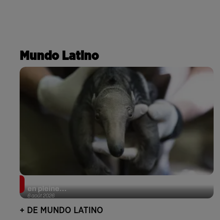
Mundo Latino
Le fourmilier géant fait son retour en Argentine, et
en pleine...
6 août 2026
+ DE MUNDO LATINO