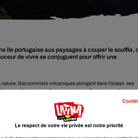
e île portugaise aux paysages à couper le souffle, 
ouceur de vivre se conjuguent pour offrir une
la nature. Ses sommets volcaniques plongent dans l'océan, ses
t tout droit sorties d'un conte, et ses villages accrochés aux
élèbre cap Girão, l'un des plus hauts d'Europe avec ses 580 mètr
Contin
: une expérience à vivre au moins une fois dans sa vie. Et un cou
 le
Latino Show.
Le respect de votre vie privée est notre priorité
ractère. Le Mercado dos Lavradores, son marché aux couleurs et au
ers
do the following data processing based on your consent and/or our legitimate int