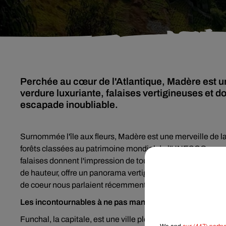
Perchée au cœur de l'Atlantique, Madère est un
verdure luxuriante, falaises vertigineuses et d
escapade inoubliable.
Surnommée l'île aux fleurs, Madère est une merveille de 
forêts classées au patrimoine mondial de l'UNESCO semblen
falaises donnent l'impression de toucher les nuages. Le c
de hauteur, offre un panorama vertigineux sur l'Atlantique 
de coeur nous parlaient récemment Marie et Roberto dans
Les incontournables à ne pas manquer
Funchal, la capitale, est une ville pleine de vie et de ca
We and
our (447) partn