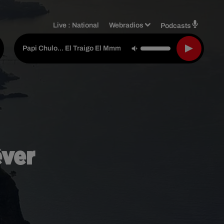
Live :
National
Webradios
Podcasts
Lorna
-
Papi Chulo... El Traigo El Mmmm
êver