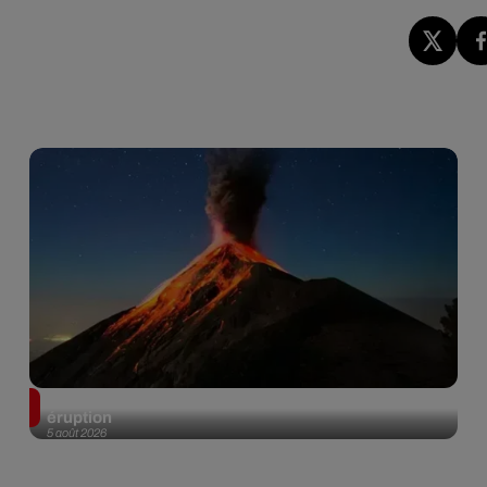
Au Guatemala, le volcan de Fuego entre en
éruption
5 août 2026