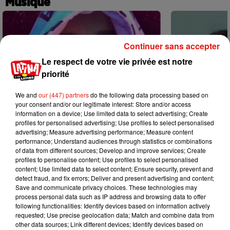
Musique
Continuer sans accepter
Le respect de votre vie privée est notre
priorité
We and
our (447) partners
do the following data processing based on
your consent and/or our legitimate interest: Store and/or access
information on a device; Use limited data to select advertising; Create
profiles for personalised advertising; Use profiles to select personalised
advertising; Measure advertising performance; Measure content
performance; Understand audiences through statistics or combinations
of data from different sources; Develop and improve services; Create
profiles to personalise content; Use profiles to select personalised
content; Use limited data to select content; Ensure security, prevent and
Karol G dévoile la tracklist de son
Benny Blanco 
detect fraud, and fix errors; Deliver and present advertising and content;
nouvel album… avec des invités...
Becky G sur s
Save and communicate privacy choices. These technologies may
6 août 2026
5 août 2026
process personal data such as IP address and browsing data to offer
+ DE MUSIQUE
following functionalities: Identify devices based on information actively
requested; Use precise geolocation data; Match and combine data from
other data sources; Link different devices; Identify devices based on