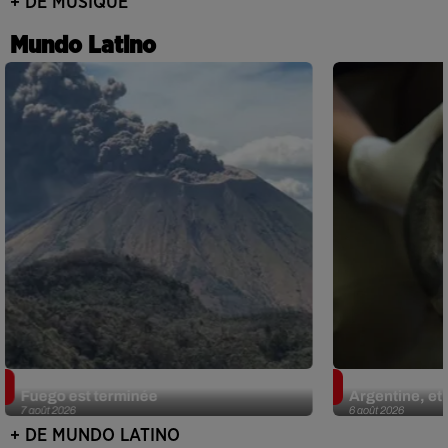
+ DE MUSIQUE
Mundo Latino
Guatemala : l'éruption du volcan de
Le fourmilier 
Fuego est terminée
Argentine, et 
7 août 2026
6 août 2026
+ DE MUNDO LATINO