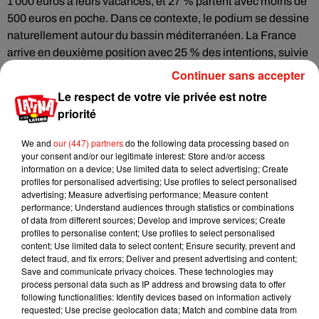
1 000 euros à leurs vacances, et 27 % partent avec moins de
500 euros en poche. Dans ce contexte, le podium se dessine
naturellement autour du bassin méditerranéen. La France
arrive en deuxième position avec 25 % des intentions, suivie
de l'Italie (13 %) — pâtes, pizzas et côtes à couper le souffle.
Continuer sans accepter
Le Portugal complète le tableau avec 7 % des votants, suivi
Le respect de votre vie privée est notre
de la Grèce (4 %), qui séduit par ses monuments et ses
priorité
plages immaculées.
We and
our (447) partners
do the following data processing based on
L'Espagne, ça se mérite — et ça se prépare
your consent and/or our legitimate interest: Store and/or access
information on a device; Use limited data to select advertising; Create
Si vous n'avez pas encore réservé, il est encore temps de
profiles for personalised advertising; Use profiles to select personalised
s'organiser. Ibiza pour les amateurs de musique latin house
advertising; Measure advertising performance; Measure content
et de couchers de soleil légendaires, la Costa Brava pour les
performance; Understand audiences through statistics or combinations
of data from different sources; Develop and improve services; Create
plages sauvages, l'Andalousie pour l'architecture et les
profiles to personalise content; Use profiles to select personalised
flamencos enflammés, ou encore les
Canaries
pour fuir
content; Use limited data to select content; Ensure security, prevent and
l'automne en douceur. L'Espagne a un itinéraire pour chaque
detect fraud, and fix errors; Deliver and present advertising and content;
Save and communicate privacy choices. These technologies may
profil et chaque budget. Une chose est sûre : une fois qu'on y
process personal data such as IP address and browsing data to offer
a goûté, on revient toujours. ¡ Hasta pronto !
following functionalities: Identify devices based on information actively
requested; Use precise geolocation data; Match and combine data from