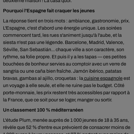
deuxième maison ! La casa quoi.
Pourquoi l'Espagne fait craquer les jeunes
La réponse tient en trois mots : ambiance, gastronomie, prix.
L'Espagne, c'est d'abord une énergie unique. Les soirées
commencent tard, les rues s'animent jusqu'à l'aube, et la
siesta n'est pas une légende. Barcelone, Madrid, Valence,
Séville, San Sebastián... chaque ville a son caractère, son
rythme, sa folie propre. Et puis il y a les tapas — ces petites
bouchées de bonheur servies au comptoir avec un verre de
sangria ou une caña bien fraîche. Jamón ibérico, patatas
bravas, gambas al ajillo, croquetas : la
cuisine espagnole
est
un voyage à elle seule, et elle ne ruine pas le budget. Côté
porte-monnaie, les prix restent très accessibles par rapport à
la France, que ce soit pour se loger, manger ou sortir.
Un classement 100 % méditerranéen
L'étude Plum, menée auprès de 1 000 jeunes de 18 à 35 ans,
révèle que 52 % d'entre eux prévoient de consacrer moins de