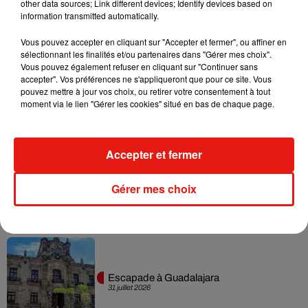
other data sources; Link different devices; Identify devices based on
information transmitted automatically.
Musique
Vous pouvez accepter en cliquant sur "Accepter et fermer", ou affiner en
sélectionnant les finalités et/ou partenaires dans "Gérer mes choix".
Vous pouvez également refuser en cliquant sur "Continuer sans
accepter". Vos préférences ne s'appliqueront que pour ce site. Vous
Karol G dévoile la tracklist de son nouvel
pouvez mettre à jour vos choix, ou retirer votre consentement à tout
album… avec des invités...
moment via le lien "Gérer les cookies" situé en bas de chaque page.
6 août 2026
Accepter et fermer
Benny Blanco invite Selena Gomez et
Gérer mes choix
Becky G sur son nouveau single
5 août 2026
Escapade à Guadalajara
31 juillet 2026