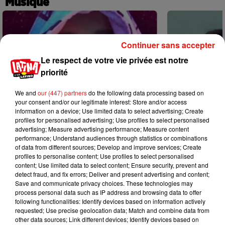
Musique
Continuer sans accepter
Le respect de votre vie privée est notre
priorité
We and
our (447) partners
do the following data processing based on
your consent and/or our legitimate interest: Store and/or access
information on a device; Use limited data to select advertising; Create
profiles for personalised advertising; Use profiles to select personalised
advertising; Measure advertising performance; Measure content
performance; Understand audiences through statistics or combinations
of data from different sources; Develop and improve services; Create
profiles to personalise content; Use profiles to select personalised
content; Use limited data to select content; Ensure security, prevent and
Karol G dévoile la tracklist de son
Benny Blanco 
detect fraud, and fix errors; Deliver and present advertising and content;
nouvel album… avec des invités...
Becky G sur s
Save and communicate privacy choices. These technologies may
6 août 2026
5 août 2026
process personal data such as IP address and browsing data to offer
+ DE MUSIQUE
following functionalities: Identify devices based on information actively
requested; Use precise geolocation data; Match and combine data from
other data sources; Link different devices; Identify devices based on