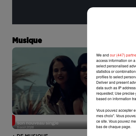
Musique
We and
our (447) partn
access information on a 
select personalised ad
statistics or combinatio
profiles to select person
Deliver and present adv
data such as IP address 
requested; Use precise g
based on information tra
Vous pouvez accepter en 
mes choix". Vous pouvez
Benny Blanco invite Selena Gomez et Becky G sur
ce site. Vous pouvez met
son nouveau single
bas de chaque page.
5 août 2026