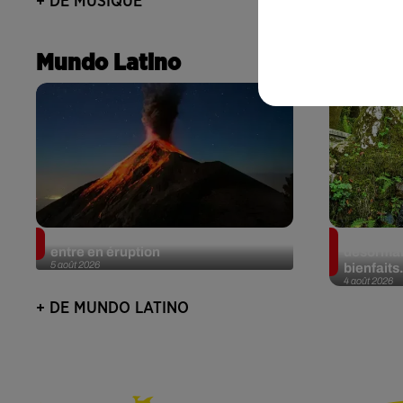
+ DE MUSIQUE
Mundo Latino
Au Guatemala, le volcan de Fuego
Au Portug
entre en éruption
désormais
5 août 2026
bienfaits.
4 août 2026
+ DE MUNDO LATINO