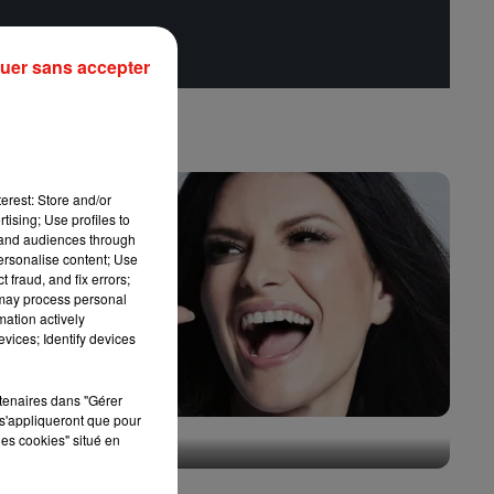
uer sans accepter
erest: Store and/or
tising; Use profiles to
tand audiences through
personalise content; Use
 fraud, and fix errors;
 may process personal
mation actively
vices; Identify devices
rtenaires dans "Gérer
s'appliqueront que pour
Laura Pausini : retour confirmé à l'Accor Arena de
les cookies" situé en
Paris
31 juillet 2026