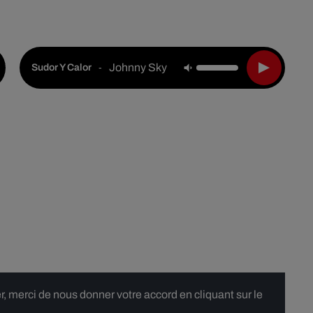
Live :
National
Webradios
Podcasts
Johnny Sky
-
Sudor Y Calor
 merci de nous donner votre accord en cliquant sur le