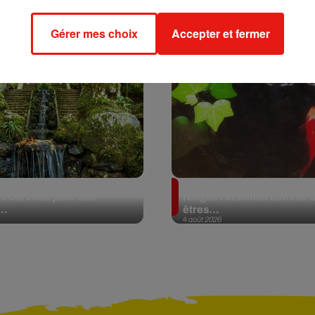
Gérer mes choix
Accepter et fermer
al, une forêt est
En Argentine, deux poiss
 certifiée pour ses
rouges reconnus comme 
..
êtres...
4 août 2026