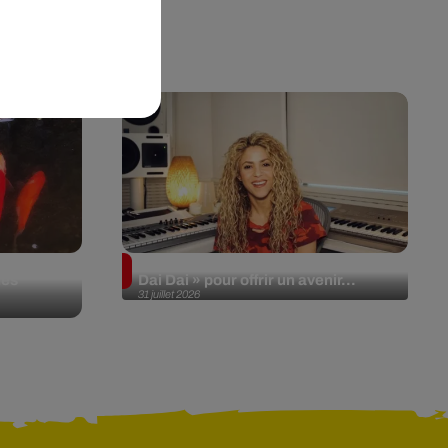
ons
Shakira reverse les revenus de «
des
Dai Dai » pour offrir un avenir...
31 juillet 2026