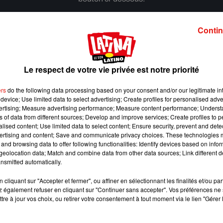
Afficher l'élément
Contin
Le respect de votre vie privée est notre priorité
ers
do the following data processing based on your consent and/or our legitimate int
device; Use limited data to select advertising; Create profiles for personalised adver
vertising; Measure advertising performance; Measure content performance; Unders
ns of data from different sources; Develop and improve services; Create profiles to 
alised content; Use limited data to select content; Ensure security, prevent and detect
ertising and content; Save and communicate privacy choices. These technologies
and browsing data to offer following functionalities: Identify devices based on infor
eolocation data; Match and combine data from other data sources; Link different de
nsmitted automatically.
cliquant sur "Accepter et fermer", ou affiner en sélectionnant les finalités et/ou pa
 également refuser en cliquant sur "Continuer sans accepter". Vos préférences ne 
Escapade à Guadalajara
tre à jour vos choix, ou retirer votre consentement à tout moment via le lien "Gérer 
31 juillet 2026