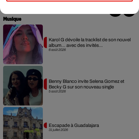
Musique
Karol G dévoile la tracklist de son nouvel
album… avec des invités...
6 août 2026
Benny Blanco invite Selena Gomez et
Becky G sur son nouveau single
5 août 2026
Escapade à Guadalajara
31 juillet 2026