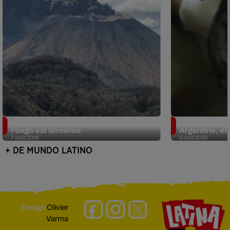
Guatemala : l'éruption du volcan de
Le fourmilier 
Fuego est terminée
Argentine, et 
7 août 2026
6 août 2026
+ DE MUNDO LATINO
Design
Olivier
Varma