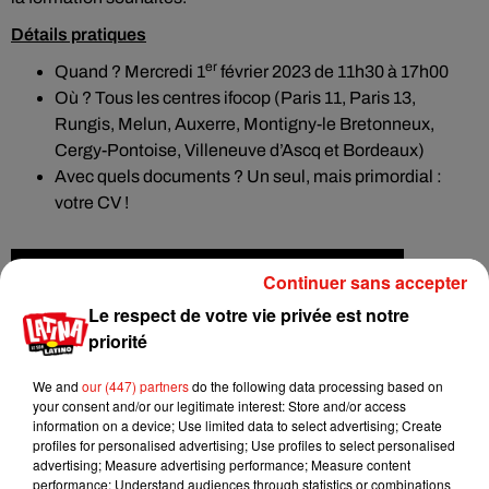
Détails pratiques
er
Quand ? Mercredi 1
février 2023 de 11h30 à 17h00
Où ? Tous les centres ifocop (Paris 11, Paris 13,
Rungis, Melun, Auxerre, Montigny-le Bretonneux,
Cergy-Pontoise, Villeneuve d’Ascq et Bordeaux)
Avec quels documents ? Un seul, mais primordial :
votre CV !
Continuer sans accepter
Le respect de votre vie privée est notre
priorité
We and
our (447) partners
do the following data processing based on
your consent and/or our legitimate interest: Store and/or access
information on a device; Use limited data to select advertising; Create
profiles for personalised advertising; Use profiles to select personalised
advertising; Measure advertising performance; Measure content
performance; Understand audiences through statistics or combinations