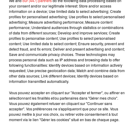
We and
our (447) partners
do the following data processing based on
(Avec AFP)
your consent and/or our legitimate interest: Store and/or access
information on a device; Use limited data to select advertising; Create
profiles for personalised advertising; Use profiles to select personalised
advertising; Measure advertising performance; Measure content
performance; Understand audiences through statistics or combinations
Musique
of data from different sources; Develop and improve services; Create
profiles to personalise content; Use profiles to select personalised
content; Use limited data to select content; Ensure security, prevent and
detect fraud, and fix errors; Deliver and present advertising and content;
Karol G dévoile la tracklist de son nouvel
Save and communicate privacy choices. These technologies may
album… avec des invités...
process personal data such as IP address and browsing data to offer
6 août 2026
following functionalities: Identify devices based on information actively
requested; Use precise geolocation data; Match and combine data from
other data sources; Link different devices; Identify devices based on
information transmitted automatically.
Vous pouvez accepter en cliquant sur "Accepter et fermer", ou affiner en
Benny Blanco invite Selena Gomez et
sélectionnant les finalités et/ou partenaires dans "Gérer mes choix".
Becky G sur son nouveau single
Vous pouvez également refuser en cliquant sur "Continuer sans
5 août 2026
accepter". Vos préférences ne s'appliqueront que pour ce site. Vous
pouvez mettre à jour vos choix, ou retirer votre consentement à tout
moment via le lien "Gérer les cookies" situé en bas de chaque page.