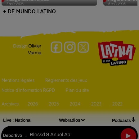
7 août 2026
6 août 2026
+ DE MUNDO LATINO
Design
Olivier
Varma
Mentions légales
Règlements des jeux
Notice d’information RGPD
Plan du site
Archives
2026
2025
2024
2023
2022
Live :
National
Webradios
Podcasts
Blessd & Anuel Aa
Deportivo
-