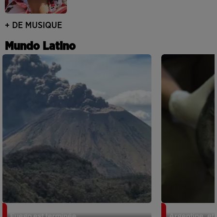
+ DE MUSIQUE
Mundo Latino
Guatemala : l'éruption du volcan de
Le fourmilier 
Fuego est terminée
Argentine, et 