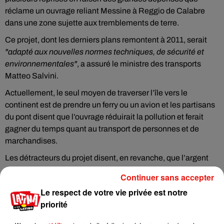
réclame un ouvrage reliant Messine à Reggio de Calabre
dans une zone sujette aux tremblements de terre.
Ce projet, dont les derniers plans remontent à 2011, serait
"adapté aux nouvelles normes techniques, de sécurité et
environnementales"
, a assuré le ministre des transports
Matteo Salvini.
Actuellement, le seul moyen de traverser l’île vers le
continent est de prendre un ferry ou un avion et les partisans
du pont disent que l’ouvrage réduirait la pollution et ferait
gagner du temps quant au transport de personnes et de
marchandises.
Les détracteurs du projet disent, en revanche, que l’argent
serait bien mieux dépensé dans l’amélioration des
Continuer sans accepter
pitoyables services ferroviaires et routiers en Sicile et en
Le respect de votre vie privée est notre
Calabre.
priorité