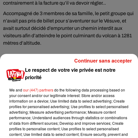
contrairement à la facture qu’il va devoir régler...
Accompagné de 3 membres de sa famille, le petit groupe qui
n’avait pas pris de billet pour s’aventurer sur le Vésuve, et
avait surtout décidé d’emprunter un chemin interdit aux
visiteurs afin d’atteindre le point culminant du volcan à 1281
mètres d’altitude.
Continuer sans accepter
Le respect de votre vie privée est notre
Musique
priorité
We and
our (447) partners
do the following data processing based on
your consent and/or our legitimate interest: Store and/or access
Karol G dévoile la tracklist de son nouvel
information on a device; Use limited data to select advertising; Create
album… avec des invités...
6 août 2026
profiles for personalised advertising; Use profiles to select personalised
advertising; Measure advertising performance; Measure content
performance; Understand audiences through statistics or combinations
of data from different sources; Develop and improve services; Create
profiles to personalise content; Use profiles to select personalised
content; Use limited data to select content; Ensure security, prevent and
Benny Blanco invite Selena Gomez et