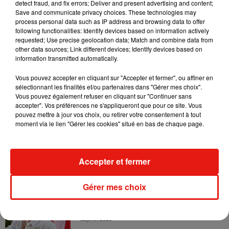
detect fraud, and fix errors; Deliver and present advertising and content;
Becky G sur son nouveau single
Save and communicate privacy choices. These technologies may
5 août 2026
process personal data such as IP address and browsing data to offer
following functionalities: Identify devices based on information actively
requested; Use precise geolocation data; Match and combine data from
other data sources; Link different devices; Identify devices based on
information transmitted automatically.
Escapade à Guadalajara
Vous pouvez accepter en cliquant sur "Accepter et fermer", ou affiner en
31 juillet 2026
sélectionnant les finalités et/ou partenaires dans "Gérer mes choix".
Vous pouvez également refuser en cliquant sur "Continuer sans
accepter". Vos préférences ne s'appliqueront que pour ce site. Vous
pouvez mettre à jour vos choix, ou retirer votre consentement à tout
moment via le lien "Gérer les cookies" situé en bas de chaque page.
Laura Pausini : retour confirmé à l'Accor
Arena de Paris
31 juillet 2026
Accepter et fermer
Gérer mes choix
Bad Bunny à Porto Rico pour un concert
? Les rumeurs s'intensifient
31 juillet 2026