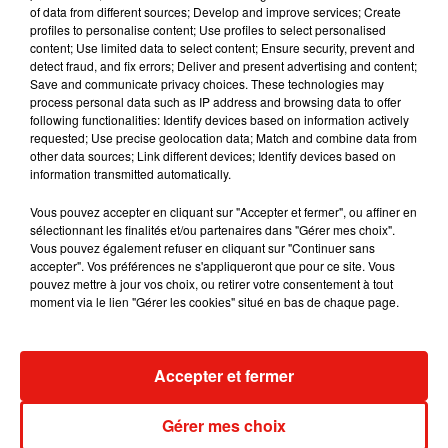
album… avec des invités...
of data from different sources; Develop and improve services; Create
6 août 2026
profiles to personalise content; Use profiles to select personalised
content; Use limited data to select content; Ensure security, prevent and
detect fraud, and fix errors; Deliver and present advertising and content;
Save and communicate privacy choices. These technologies may
process personal data such as IP address and browsing data to offer
Benny Blanco invite Selena Gomez et
following functionalities: Identify devices based on information actively
Becky G sur son nouveau single
requested; Use precise geolocation data; Match and combine data from
5 août 2026
other data sources; Link different devices; Identify devices based on
information transmitted automatically.
Vous pouvez accepter en cliquant sur "Accepter et fermer", ou affiner en
sélectionnant les finalités et/ou partenaires dans "Gérer mes choix".
Vous pouvez également refuser en cliquant sur "Continuer sans
Escapade à Guadalajara
accepter". Vos préférences ne s'appliqueront que pour ce site. Vous
31 juillet 2026
pouvez mettre à jour vos choix, ou retirer votre consentement à tout
moment via le lien "Gérer les cookies" situé en bas de chaque page.
Accepter et fermer
Laura Pausini : retour confirmé à l'Accor
Arena de Paris
31 juillet 2026
Gérer mes choix