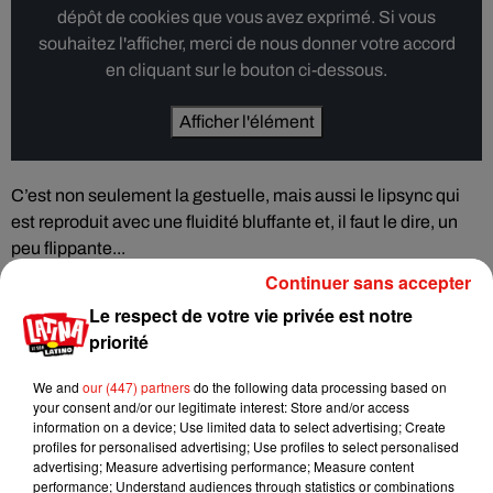
dépôt de cookies que vous avez exprimé. Si vous
souhaitez l'afficher, merci de nous donner votre accord
en cliquant sur le bouton ci-dessous.
Afficher l'élément
C’est non seulement la gestuelle, mais aussi le lipsync qui
est reproduit avec une fluidité bluffante et, il faut le dire, un
peu flippante...
Continuer sans accepter
Une version de
Start Me Up
qui hérisse le poil.
Le respect de votre vie privée est notre
priorité
We and
our (447) partners
do the following data processing based on
Musique
your consent and/or our legitimate interest: Store and/or access
information on a device; Use limited data to select advertising; Create
profiles for personalised advertising; Use profiles to select personalised
advertising; Measure advertising performance; Measure content
Karol G dévoile la tracklist de son nouvel
performance; Understand audiences through statistics or combinations