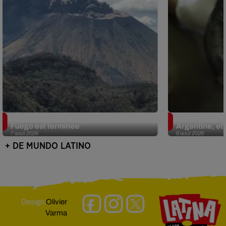
Guatemala : l'éruption du volcan de
Le fourmilier 
Fuego est terminée
Argentine, et 
7 août 2026
6 août 2026
+ DE MUNDO LATINO
Design
Olivier
Varma