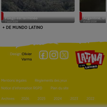
Guatemala : l'éruption du volcan de
Le fourmilier 
Fuego est terminée
Argentine, et 
7 août 2026
6 août 2026
+ DE MUNDO LATINO
Design
Olivier
Varma
Mentions légales
Règlements des jeux
Notice d’information RGPD
Plan du site
Archives
2026
2025
2024
2023
2022