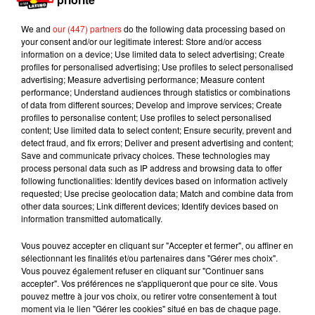
forme que notre Kyky national.
De vilaines langues trop bien pendues qui devraient jeter un
We and
our (447) partners
do the following data processing based on
your consent and/or our legitimate interest: Store and/or access
oeil à la vente de maillots floqués 9 Mbappé. Elles ont
information on a device; Use limited data to select advertising; Create
explosé depuis l’arrivée du français à Madrid.
profiles for personalised advertising; Use profiles to select personalised
advertising; Measure advertising performance; Measure content
performance; Understand audiences through statistics or combinations
of data from different sources; Develop and improve services; Create
profiles to personalise content; Use profiles to select personalised
Musique
content; Use limited data to select content; Ensure security, prevent and
detect fraud, and fix errors; Deliver and present advertising and content;
Save and communicate privacy choices. These technologies may
process personal data such as IP address and browsing data to offer
following functionalities: Identify devices based on information actively
Karol G dévoile la tracklist de son nouvel
requested; Use precise geolocation data; Match and combine data from
album… avec des invités...
6 août 2026
other data sources; Link different devices; Identify devices based on
information transmitted automatically.
Vous pouvez accepter en cliquant sur "Accepter et fermer", ou affiner en
sélectionnant les finalités et/ou partenaires dans "Gérer mes choix".
Vous pouvez également refuser en cliquant sur "Continuer sans
Benny Blanco invite Selena Gomez et
accepter". Vos préférences ne s'appliqueront que pour ce site. Vous
Becky G sur son nouveau single
pouvez mettre à jour vos choix, ou retirer votre consentement à tout
5 août 2026
moment via le lien "Gérer les cookies" situé en bas de chaque page.