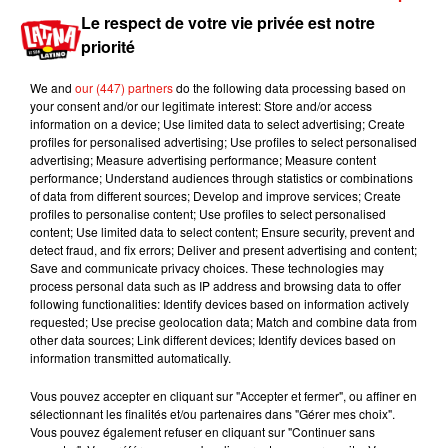
qu’il laisse tomber sur les rochers pour les briser avant de les
Le respect de votre vie privée est notre
consommer. Un comportement fascinant qui en fait l’un des
priorité
oiseaux les plus étonnants du continent européen.
Cette double naissance vient rappeler que les actions de
We and
our (447) partners
do the following data processing based on
your consent and/or our legitimate interest: Store and/or access
protection de la biodiversité peuvent produire des résultats
information on a device; Use limited data to select advertising; Create
concrets. Après des décennies d’absence, le gypaète barbu
profiles for personalised advertising; Use profiles to select personalised
continue peu à peu de reconquérir le ciel espagnol, offrant un
advertising; Measure advertising performance; Measure content
performance; Understand audiences through statistics or combinations
bel espoir pour la préservation des espèces menacées.
of data from different sources; Develop and improve services; Create
profiles to personalise content; Use profiles to select personalised
content; Use limited data to select content; Ensure security, prevent and
detect fraud, and fix errors; Deliver and present advertising and content;
Save and communicate privacy choices. These technologies may
Musique
process personal data such as IP address and browsing data to offer
following functionalities: Identify devices based on information actively
requested; Use precise geolocation data; Match and combine data from
other data sources; Link different devices; Identify devices based on
Karol G dévoile la tracklist de son nouvel
information transmitted automatically.
album… avec des invités...
6 août 2026
Vous pouvez accepter en cliquant sur "Accepter et fermer", ou affiner en
sélectionnant les finalités et/ou partenaires dans "Gérer mes choix".
Vous pouvez également refuser en cliquant sur "Continuer sans