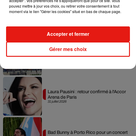
accepter". Vos préférences ne s'appliqueront que pour ce site. Vous
pouvez mettre à jour vos choix, ou retirer votre consentement à tout
Benny Blanco invite Selena Gomez et
moment via le lien "Gérer les cookies" situé en bas de chaque page.
Becky G sur son nouveau single
5 août 2026
Accepter et fermer
Gérer mes choix
Escapade à Guadalajara
31 juillet 2026
Laura Pausini : retour confirmé à l'Accor
Arena de Paris
31 juillet 2026
Bad Bunny à Porto Rico pour un concert