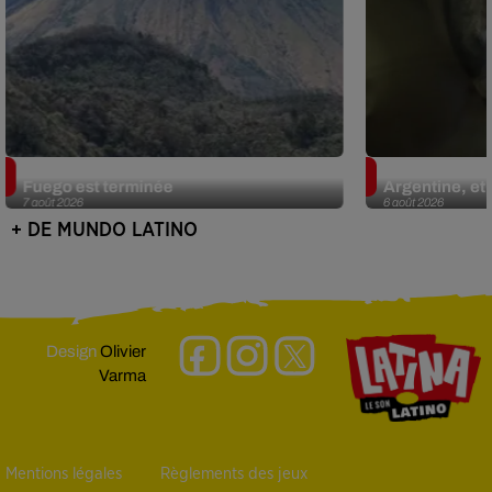
Guatemala : l'éruption du volcan de
Le fourmilier 
Fuego est terminée
Argentine, et 
7 août 2026
6 août 2026
+ DE MUNDO LATINO
Design
Olivier
Varma
Mentions légales
Règlements des jeux