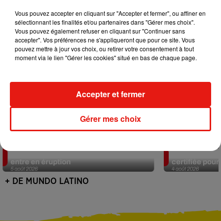
Vous pouvez accepter en cliquant sur "Accepter et fermer", ou affiner en
sélectionnant les finalités et/ou partenaires dans "Gérer mes choix".
Vous pouvez également refuser en cliquant sur "Continuer sans
accepter". Vos préférences ne s'appliqueront que pour ce site. Vous
pouvez mettre à jour vos choix, ou retirer votre consentement à tout
moment via le lien "Gérer les cookies" situé en bas de chaque page.
Accepter et fermer
Gérer mes choix
Au Guatemala, le volcan de Fuego
Au Portugal, 
entre en éruption
certifiée pour 
5 août 2026
4 août 2026
+ DE MUNDO LATINO