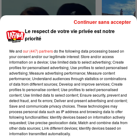
Continuer sans accepter
Le respect de votre vie privée est notre
priorité
We and
our (447) partners
do the following data processing based on
your consent and/or our legitimate interest: Store and/or access
information on a device; Use limited data to select advertising; Create
profiles for personalised advertising; Use profiles to select personalised
advertising; Measure advertising performance; Measure content
performance; Understand audiences through statistics or combinations
of data from different sources; Develop and improve services; Create
profiles to personalise content; Use profiles to select personalised
Benny Blanco invite Selena Gomez et
Escapade à G
content; Use limited data to select content; Ensure security, prevent and
31 juillet 2026
Becky G sur son nouveau single
detect fraud, and fix errors; Deliver and present advertising and content;
5 août 2026
Save and communicate privacy choices. These technologies may
+ DE MUSIQUE
process personal data such as IP address and browsing data to offer
following functionalities: Identify devices based on information actively
requested; Use precise geolocation data; Match and combine data from
other data sources; Link different devices; Identify devices based on
Mundo Latino
information transmitted automatically.