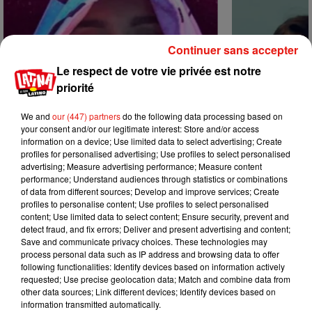
Continuer sans accepter
Le respect de votre vie privée est notre
priorité
We and
our (447) partners
do the following data processing based on
your consent and/or our legitimate interest: Store and/or access
information on a device; Use limited data to select advertising; Create
profiles for personalised advertising; Use profiles to select personalised
advertising; Measure advertising performance; Measure content
performance; Understand audiences through statistics or combinations
of data from different sources; Develop and improve services; Create
profiles to personalise content; Use profiles to select personalised
Karol G dévoile la tracklist de son
Benny Blanco 
content; Use limited data to select content; Ensure security, prevent and
nouvel album… avec des invités...
Becky G sur s
detect fraud, and fix errors; Deliver and present advertising and content;
6 août 2026
5 août 2026
Save and communicate privacy choices. These technologies may
+ DE MUSIQUE
process personal data such as IP address and browsing data to offer
following functionalities: Identify devices based on information actively
requested; Use precise geolocation data; Match and combine data from
other data sources; Link different devices; Identify devices based on
Mundo Latino
information transmitted automatically.