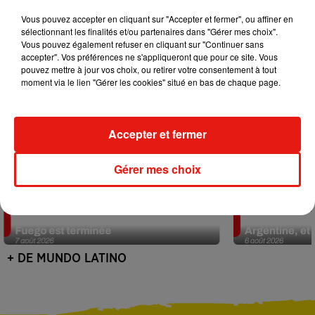
Vous pouvez accepter en cliquant sur "Accepter et fermer", ou affiner en
sélectionnant les finalités et/ou partenaires dans "Gérer mes choix".
Vous pouvez également refuser en cliquant sur "Continuer sans
accepter". Vos préférences ne s'appliqueront que pour ce site. Vous
pouvez mettre à jour vos choix, ou retirer votre consentement à tout
moment via le lien "Gérer les cookies" situé en bas de chaque page.
Accepter et fermer
Gérer mes choix
Guatemala : l'éruption du volcan de
Le fourmilier 
Fuego est terminée
Argentine, et 
7 août 2026
6 août 2026
+ DE MUNDO LATINO