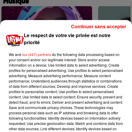
Musique
Continuer sans accepter
Le respect de votre vie privée est notre
priorité
We and
our (447) partners
do the following data processing based on
your consent and/or our legitimate interest: Store and/or access
information on a device; Use limited data to select advertising; Create
profiles for personalised advertising; Use profiles to select personalised
advertising; Measure advertising performance; Measure content
performance; Understand audiences through statistics or combinations
of data from different sources; Develop and improve services; Create
profiles to personalise content; Use profiles to select personalised
content; Use limited data to select content; Ensure security, prevent and
Karol G dévoile la tracklist de son
Benny Blanco 
detect fraud, and fix errors; Deliver and present advertising and content;
nouvel album… avec des invités...
Becky G sur s
Save and communicate privacy choices. These technologies may
6 août 2026
5 août 2026
process personal data such as IP address and browsing data to offer
+ DE MUSIQUE
following functionalities: Identify devices based on information actively
requested; Use precise geolocation data; Match and combine data from
other data sources; Link different devices; Identify devices based on