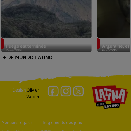
Guatemala : l'éruption du volcan de
Le fourmilier 
Fuego est terminée
Argentine, et 
7 août 2026
6 août 2026
+ DE MUNDO LATINO
Design
Olivier
Varma
Mentions légales
Règlements des jeux