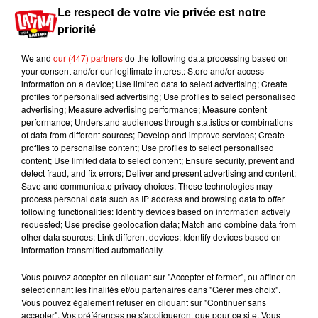
Le respect de votre vie privée est notre
Benny Blanco invite Selena Gomez et
priorité
Becky G sur son nouveau single
5 août 2026
We and
our (447) partners
do the following data processing based on
your consent and/or our legitimate interest: Store and/or access
information on a device; Use limited data to select advertising; Create
profiles for personalised advertising; Use profiles to select personalised
advertising; Measure advertising performance; Measure content
Escapade à Guadalajara
performance; Understand audiences through statistics or combinations
31 juillet 2026
of data from different sources; Develop and improve services; Create
profiles to personalise content; Use profiles to select personalised
content; Use limited data to select content; Ensure security, prevent and
detect fraud, and fix errors; Deliver and present advertising and content;
Save and communicate privacy choices. These technologies may
process personal data such as IP address and browsing data to offer
Laura Pausini : retour confirmé à l'Accor
following functionalities: Identify devices based on information actively
Arena de Paris
requested; Use precise geolocation data; Match and combine data from
31 juillet 2026
other data sources; Link different devices; Identify devices based on
information transmitted automatically.
Vous pouvez accepter en cliquant sur "Accepter et fermer", ou affiner en
sélectionnant les finalités et/ou partenaires dans "Gérer mes choix".
Bad Bunny à Porto Rico pour un concert
Vous pouvez également refuser en cliquant sur "Continuer sans
? Les rumeurs s'intensifient
accepter". Vos préférences ne s'appliqueront que pour ce site. Vous