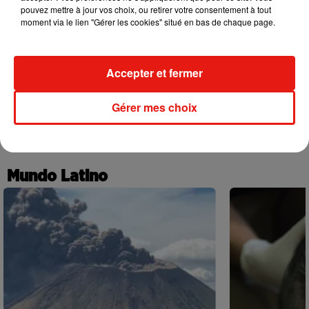
31 juillet 2026
pouvez mettre à jour vos choix, ou retirer votre consentement à tout
moment via le lien "Gérer les cookies" situé en bas de chaque page.
Accepter et fermer
Becky G frappe fort avec « Patrona » et
Selena Gomez
30 juillet 2026
Gérer mes choix
+ DE MUSIQUE
Mundo Latino