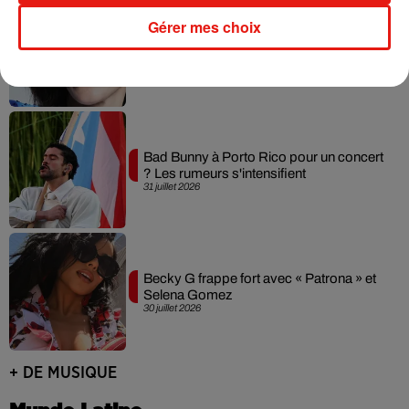
Gérer mes choix
Laura Pausini : retour confirmé à l'Accor
Arena de Paris
31 juillet 2026
Bad Bunny à Porto Rico pour un concert
? Les rumeurs s'intensifient
31 juillet 2026
Becky G frappe fort avec « Patrona » et
Selena Gomez
30 juillet 2026
+ DE MUSIQUE