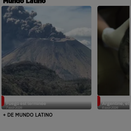
Mundo Latino
Guatemala : l'éruption du volcan de
Le fourmilier 
Fuego est terminée
Argentine, et 
7 août 2026
6 août 2026
+ DE MUNDO LATINO