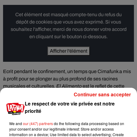
Cet élément est masqué compte-tenu du refus du
dépôt de cookies que vous avez exprimé. Si vous
souhaitez l'afficher, merci de nous donner votre accord
en cliquant sur le bouton ci-dessous.
Afficher l'élément
Ecrit pendant le confinement, un temps que Cimafunk a mis
à profit pour se plonger au plus profond de ses racines
musicales et culturelles,
El Alimento
est le reflet de cette
introspection riche et joyeuse.
Continuer sans accepter
Le respect de votre vie privée est notre
Cimafunk sera en concert le 10 novembre au New Morning à
priorité
Paris.
We and
our (447) partners
do the following data processing based on
your consent and/or our legitimate interest: Store and/or access
information on a device; Use limited data to select advertising; Create