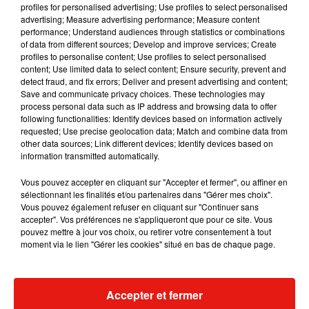
profiles for personalised advertising; Use profiles to select personalised
Musique
advertising; Measure advertising performance; Measure content
performance; Understand audiences through statistics or combinations
of data from different sources; Develop and improve services; Create
profiles to personalise content; Use profiles to select personalised
Karol G dévoile la tracklist de son nouvel
content; Use limited data to select content; Ensure security, prevent and
album… avec des invités...
detect fraud, and fix errors; Deliver and present advertising and content;
6 août 2026
Save and communicate privacy choices. These technologies may
process personal data such as IP address and browsing data to offer
following functionalities: Identify devices based on information actively
requested; Use precise geolocation data; Match and combine data from
other data sources; Link different devices; Identify devices based on
Benny Blanco invite Selena Gomez et
information transmitted automatically.
Becky G sur son nouveau single
5 août 2026
Vous pouvez accepter en cliquant sur "Accepter et fermer", ou affiner en
sélectionnant les finalités et/ou partenaires dans "Gérer mes choix".
Vous pouvez également refuser en cliquant sur "Continuer sans
accepter". Vos préférences ne s'appliqueront que pour ce site. Vous
pouvez mettre à jour vos choix, ou retirer votre consentement à tout
moment via le lien "Gérer les cookies" situé en bas de chaque page.
Escapade à Guadalajara
31 juillet 2026
Accepter et fermer