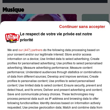
Musique
Continuer sans accepter
Le respect de votre vie privée est notre
priorité
We and
our (447) partners
do the following data processing based on
your consent and/or our legitimate interest: Store and/or access
information on a device; Use limited data to select advertising; Create
profiles for personalised advertising; Use profiles to select personalised
advertising; Measure advertising performance; Measure content
performance; Understand audiences through statistics or combinations
of data from different sources; Develop and improve services; Create
profiles to personalise content; Use profiles to select personalised
content; Use limited data to select content; Ensure security, prevent and
detect fraud, and fix errors; Deliver and present advertising and content;
Karol G dévoile la tracklist de son
Benny Blanco 
Save and communicate privacy choices. These technologies may
nouvel album… avec des invités...
Becky G sur s
process personal data such as IP address and browsing data to offer
6 août 2026
5 août 2026
following functionalities: Identify devices based on information actively
+ DE MUSIQUE
requested; Use precise geolocation data; Match and combine data from