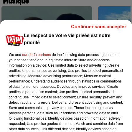
Musique
Continuer sans accepter
Le respect de votre vie privée est notre
priorité
We and
our (447) partners
do the following data processing based on
your consent and/or our legitimate interest: Store and/or access
information on a device; Use limited data to select advertising; Create
profiles for personalised advertising; Use profiles to select personalised
advertising; Measure advertising performance; Measure content
performance; Understand audiences through statistics or combinations
of data from different sources; Develop and improve services; Create
profiles to personalise content; Use profiles to select personalised
content; Use limited data to select content; Ensure security, prevent and
Benny Blanco invite Selena Gomez et
Escapade à G
detect fraud, and fix errors; Deliver and present advertising and content;
31 juillet 2026
Becky G sur son nouveau single
Save and communicate privacy choices. These technologies may
5 août 2026
process personal data such as IP address and browsing data to offer
+ DE MUSIQUE
following functionalities: Identify devices based on information actively
requested; Use precise geolocation data; Match and combine data from
other data sources; Link different devices; Identify devices based on