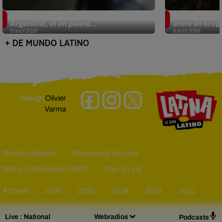
Le fourmilier géant fait son retour en
Au Guatemala,
Argentine, et en pleine...
entre en érup
6 août 2026
5 août 2026
+ DE MUNDO LATINO
Design
Olivier
Varma
Mentions légales
Règlements des jeux
Notice d’information RGPD
Plan du site
Archives
2026
2025
2024
2023
2022
Live :
National
Webradios
Podcasts