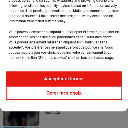
process personal data such as IP address and browsing data to offer
following functionalities: Identify devices based on information actively
requested; Use precise geolocation data; Match and combine data from
other data sources; Link different devices; Identify devices based on
(Avec AFP)
information transmitted automatically.
Vous pouvez accepter en cliquant sur "Accepter et fermer", ou affiner en
sélectionnant les finalités et/ou partenaires dans "Gérer mes choix".
Vous pouvez également refuser en cliquant sur "Continuer sans
Musique
accepter". Vos préférences ne s'appliqueront que pour ce site. Vous
pouvez mettre à jour vos choix, ou retirer votre consentement à tout
moment via le lien "Gérer les cookies" situé en bas de chaque page.
Karol G dévoile la tracklist de son nouvel
album… avec des invités...
6 août 2026
Accepter et fermer
Gérer mes choix
Benny Blanco invite Selena Gomez et
Becky G sur son nouveau single
5 août 2026