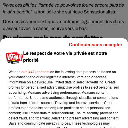
"Avec ces pilules, l'armée va pouvoir se foutre encore plus de
la démocratie"
, a ironisé le site satirique Sensacionalista.
Des dessins humoristiques montraient également des chars
d'assaut avec le canon incurvé vers le bas.
Du viagra mais pas de serviettes
Continuer sans accepter
hygiéniques
Le respect de votre vie privée est notre
Plus sérieusement, le député de gauche Marcelo Freixo a
priorité
rappelé que le gouvernement du président d'extrême droite
Jair Bolsonaro avait approuvé cette commande alors que le
We and
our (447) partners
do the following data processing based on
your consent and/or our legitimate interest: Store and/or access
chef de l'Etat avait dans un premier temps
"opposé son véto
information on a device; Use limited data to select advertising; Create
pour un projet de loi qui prévoyait la distribution gratuite de
profiles for personalised advertising; Use profiles to select personalised
serviettes hygiéniques à des femmes pauvres"
.
advertising; Measure advertising performance; Measure content
performance; Understand audiences through statistics or combinations
Le président Bolsonaro a finalement fait machine arrière, en
of data from different sources; Develop and improve services; Create
profiles to personalise content; Use profiles to select personalised
signant début mars un décret prévoyant cette distribution de
content; Use limited data to select content; Ensure security, prevent and
produits hygiéniques.
detect fraud, and fix errors; Deliver and present advertising and content;
Save and communicate privacy choices. These technologies may