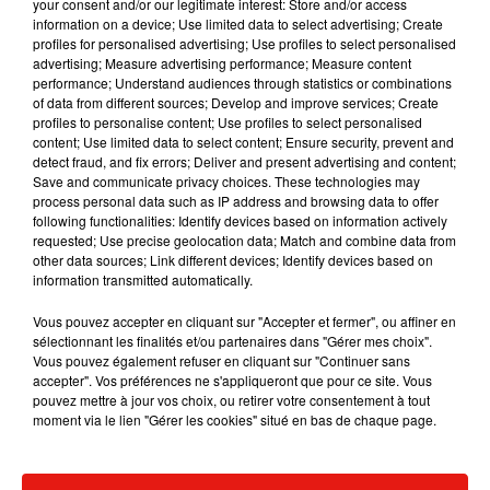
your consent and/or our legitimate interest: Store and/or access
information on a device; Use limited data to select advertising; Create
profiles for personalised advertising; Use profiles to select personalised
advertising; Measure advertising performance; Measure content
Musique
performance; Understand audiences through statistics or combinations
of data from different sources; Develop and improve services; Create
profiles to personalise content; Use profiles to select personalised
content; Use limited data to select content; Ensure security, prevent and
Karol G dévoile la tracklist de son nouvel
detect fraud, and fix errors; Deliver and present advertising and content;
album… avec des invités...
Save and communicate privacy choices. These technologies may
6 août 2026
process personal data such as IP address and browsing data to offer
following functionalities: Identify devices based on information actively
requested; Use precise geolocation data; Match and combine data from
other data sources; Link different devices; Identify devices based on
information transmitted automatically.
Benny Blanco invite Selena Gomez et
Vous pouvez accepter en cliquant sur "Accepter et fermer", ou affiner en
Becky G sur son nouveau single
sélectionnant les finalités et/ou partenaires dans "Gérer mes choix".
5 août 2026
Vous pouvez également refuser en cliquant sur "Continuer sans
accepter". Vos préférences ne s'appliqueront que pour ce site. Vous
pouvez mettre à jour vos choix, ou retirer votre consentement à tout
moment via le lien "Gérer les cookies" situé en bas de chaque page.
Escapade à Guadalajara
31 juillet 2026