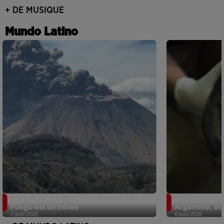
+ DE MUSIQUE
Mundo Latino
Guatemala : l'éruption du volcan de
Le fourmilier 
Fuego est terminée
Argentine, et 
7 août 2026
6 août 2026