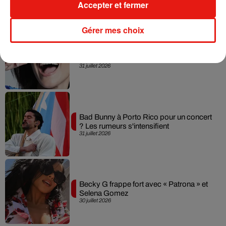
Accepter et fermer
Gérer mes choix
Laura Pausini : retour confirmé à l'Accor
Arena de Paris
31 juillet 2026
Bad Bunny à Porto Rico pour un concert
? Les rumeurs s'intensifient
31 juillet 2026
Becky G frappe fort avec « Patrona » et
Selena Gomez
30 juillet 2026