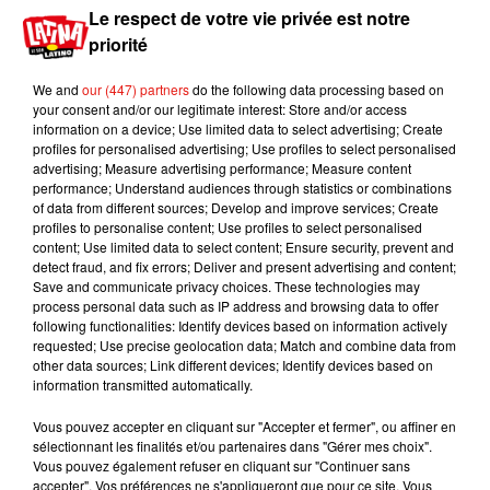
Le respect de votre vie privée est notre
16 juillet 2026
priorité
We and
our (447) partners
do the following data processing based on
your consent and/or our legitimate interest: Store and/or access
information on a device; Use limited data to select advertising; Create
profiles for personalised advertising; Use profiles to select personalised
advertising; Measure advertising performance; Measure content
performance; Understand audiences through statistics or combinations
5
6
7
8
9
10
11
of data from different sources; Develop and improve services; Create
profiles to personalise content; Use profiles to select personalised
content; Use limited data to select content; Ensure security, prevent and
Musique
detect fraud, and fix errors; Deliver and present advertising and content;
Save and communicate privacy choices. These technologies may
process personal data such as IP address and browsing data to offer
following functionalities: Identify devices based on information actively
requested; Use precise geolocation data; Match and combine data from
other data sources; Link different devices; Identify devices based on
information transmitted automatically.
Vous pouvez accepter en cliquant sur "Accepter et fermer", ou affiner en
sélectionnant les finalités et/ou partenaires dans "Gérer mes choix".
Vous pouvez également refuser en cliquant sur "Continuer sans
accepter". Vos préférences ne s'appliqueront que pour ce site. Vous