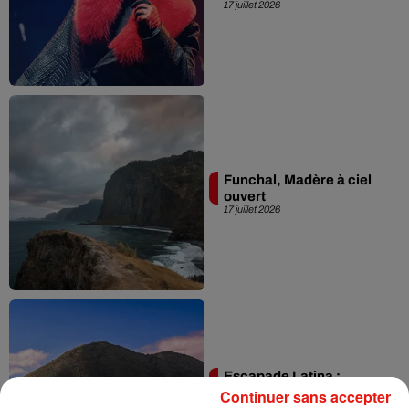
17 juillet 2026
Funchal, Madère à ciel
ouvert
17 juillet 2026
Escapade Latina :
Córdoba, l'âme secrète
Continuer sans accepter
de l'Argentine