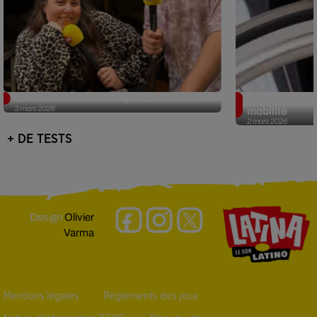
La Casa Latina débarque dans le sud !
Aurizéo, la st
3 mars 2026
mobilité
2 mars 2026
+ DE TESTS
Design
Olivier
Varma
Mentions légales
Règlements des jeux