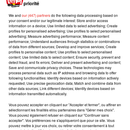
priorité
ces petites bouchées à partager entre amis, à l’heure de
l’apéritif ou autour d’un verre. Et pour les voyageurs curieux,
We and
our (447) partners
do the following data processing based on
ou les auditeurs de
Latina
en quête de nouvelles saveurs,
your consent and/or our legitimate interest: Store and/or access
c’est une belle invitation à découvrir le Brésil autrement : à
information on a device; Use limited data to select advertising; Create
profiles for personalised advertising; Use profiles to select personalised
travers sa street food et ses histoires de cuisine.
advertising; Measure advertising performance; Measure content
performance; Understand audiences through statistics or combinations
of data from different sources; Develop and improve services; Create
profiles to personalise content; Use profiles to select personalised
content; Use limited data to select content; Ensure security, prevent and
Musique
detect fraud, and fix errors; Deliver and present advertising and content;
Save and communicate privacy choices. These technologies may
process personal data such as IP address and browsing data to offer
following functionalities: Identify devices based on information actively
Karol G dévoile la tracklist de son nouvel
requested; Use precise geolocation data; Match and combine data from
album… avec des invités...
other data sources; Link different devices; Identify devices based on
6 août 2026
information transmitted automatically.
Vous pouvez accepter en cliquant sur "Accepter et fermer", ou affiner en
sélectionnant les finalités et/ou partenaires dans "Gérer mes choix".
Vous pouvez également refuser en cliquant sur "Continuer sans
Benny Blanco invite Selena Gomez et
accepter". Vos préférences ne s'appliqueront que pour ce site. Vous
Becky G sur son nouveau single
pouvez mettre à jour vos choix, ou retirer votre consentement à tout
5 août 2026