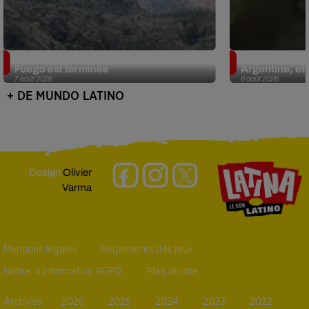
Guatemala : l'éruption du volcan de
Le fourmilier 
Fuego est terminée
Argentine, et 
7 août 2026
6 août 2026
+ DE MUNDO LATINO
Design
Olivier
Varma
Mentions légales
Règlements des jeux
Notice d’information RGPD
Plan du site
Archives
2026
2025
2024
2023
2022