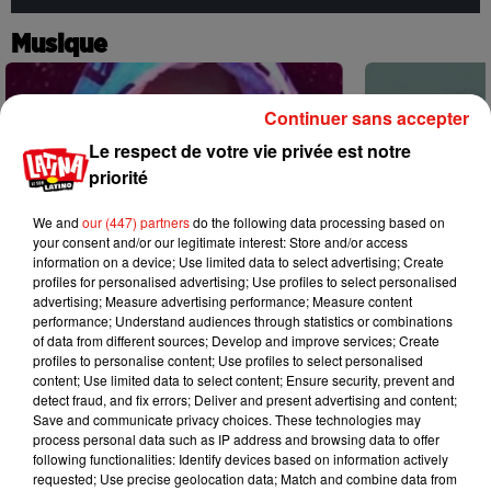
Musique
Continuer sans accepter
Le respect de votre vie privée est notre
priorité
We and
our (447) partners
do the following data processing based on
your consent and/or our legitimate interest: Store and/or access
information on a device; Use limited data to select advertising; Create
profiles for personalised advertising; Use profiles to select personalised
advertising; Measure advertising performance; Measure content
performance; Understand audiences through statistics or combinations
of data from different sources; Develop and improve services; Create
profiles to personalise content; Use profiles to select personalised
content; Use limited data to select content; Ensure security, prevent and
detect fraud, and fix errors; Deliver and present advertising and content;
Karol G dévoile la tracklist de son
Benny Blanco 
Save and communicate privacy choices. These technologies may
nouvel album… avec des invités...
Becky G sur s
process personal data such as IP address and browsing data to offer
6 août 2026
5 août 2026
following functionalities: Identify devices based on information actively
+ DE MUSIQUE
requested; Use precise geolocation data; Match and combine data from