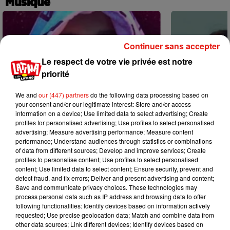
Musique
Continuer sans accepter
Le respect de votre vie privée est notre
priorité
We and
our (447) partners
do the following data processing based on
your consent and/or our legitimate interest: Store and/or access
information on a device; Use limited data to select advertising; Create
profiles for personalised advertising; Use profiles to select personalised
advertising; Measure advertising performance; Measure content
performance; Understand audiences through statistics or combinations
of data from different sources; Develop and improve services; Create
profiles to personalise content; Use profiles to select personalised
content; Use limited data to select content; Ensure security, prevent and
Karol G dévoile la tracklist de son
Benny Blanco 
detect fraud, and fix errors; Deliver and present advertising and content;
nouvel album… avec des invités...
Becky G sur s
Save and communicate privacy choices. These technologies may
6 août 2026
5 août 2026
process personal data such as IP address and browsing data to offer
+ DE MUSIQUE
following functionalities: Identify devices based on information actively
requested; Use precise geolocation data; Match and combine data from
other data sources; Link different devices; Identify devices based on