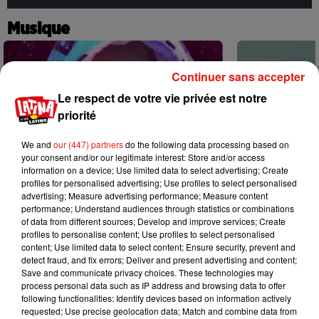
Musique
Continuer sans accepter
Le respect de votre vie privée est notre
priorité
We and
our (447) partners
do the following data processing based on
your consent and/or our legitimate interest: Store and/or access
information on a device; Use limited data to select advertising; Create
profiles for personalised advertising; Use profiles to select personalised
advertising; Measure advertising performance; Measure content
performance; Understand audiences through statistics or combinations
of data from different sources; Develop and improve services; Create
profiles to personalise content; Use profiles to select personalised
content; Use limited data to select content; Ensure security, prevent and
detect fraud, and fix errors; Deliver and present advertising and content;
Karol G dévoile la tracklist de son
Benny Blanco 
Save and communicate privacy choices. These technologies may
nouvel album… avec des invités...
Becky G sur s
process personal data such as IP address and browsing data to offer
6 août 2026
5 août 2026
following functionalities: Identify devices based on information actively
+ DE MUSIQUE
requested; Use precise geolocation data; Match and combine data from