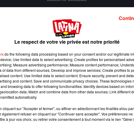
Afficher l'élément
Contin
Le respect de votre vie privée est notre priorité
ers
do the following data processing based on your consent and/or our legitimate int
device; Use limited data to select advertising; Create profiles for personalised adver
vertising; Measure advertising performance; Measure content performance; Unders
ns of data from different sources; Develop and improve services; Create profiles to 
alised content; Use limited data to select content; Ensure security, prevent and detect
ertising and content; Save and communicate privacy choices. These technologies
and browsing data to offer following functionalities: Identify devices based on infor
eolocation data; Match and combine data from other data sources; Link different de
nsmitted automatically.
cliquant sur "Accepter et fermer", ou affiner en sélectionnant les finalités et/ou pa
 également refuser en cliquant sur "Continuer sans accepter". Vos préférences ne 
Benny Blanco invite Selena Gomez et Becky G sur
tre à jour vos choix, ou retirer votre consentement à tout moment via le lien "Gérer 
son nouveau single
5 août 2026