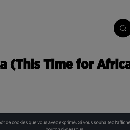
PODCASTS
JEUX
RÉGIE PUB
 (This Time for Afric
 de cookies que vous avez exprimé. Si vous souhaitez l'afficher,
bouton ci-dessous.