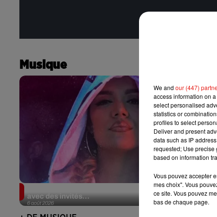
Musique
We and
our (447) partn
access information on a 
select personalised ad
statistics or combinatio
profiles to select person
Deliver and present adv
data such as IP address 
requested; Use precise g
based on information tra
Vous pouvez accepter en 
mes choix". Vous pouvez
Karol G dévoile la tracklist de son nouvel album…
ce site. Vous pouvez met
avec des invités...
bas de chaque page.
6 août 2026