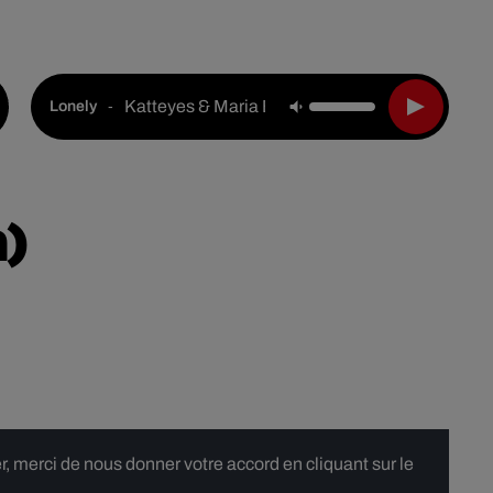
Live :
National
Webradios
Podcasts
Katteyes & Maria Becerra & Big One
-
Lonely
a)
 merci de nous donner votre accord en cliquant sur le