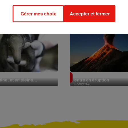
Gérer mes choix
Accepter et fermer
lier géant fait son retour
Au Guatemala, le volcan 
ine, et en pleine...
entre en éruption
5 août 2026