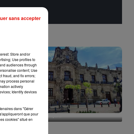
uer sans accepter
erest: Store and/or
tising; Use profiles to
tand audiences through
personalise content; Use
 fraud, and fix errors;
 may process personal
mation actively
vices; Identify devices
rtenaires dans "Gérer
s'appliqueront que pour
Escapade à Guadalajara
les cookies" situé en
31 juillet 2026