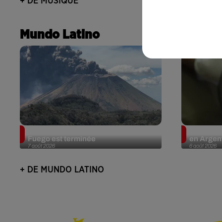
+ DE MUSIQUE
Mundo Latino
Guatemala : l'éruption du volcan de
Le fourmi
Fuego est terminée
en Argent
7 août 2026
6 août 2026
+ DE MUNDO LATINO