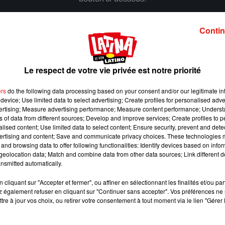
Afficher l'élément
Contin
Le respect de votre vie privée est notre priorité
ers
do the following data processing based on your consent and/or our legitimate int
device; Use limited data to select advertising; Create profiles for personalised adver
vertising; Measure advertising performance; Measure content performance; Unders
ns of data from different sources; Develop and improve services; Create profiles to 
alised content; Use limited data to select content; Ensure security, prevent and detect
ertising and content; Save and communicate privacy choices. These technologies
and browsing data to offer following functionalities: Identify devices based on infor
eolocation data; Match and combine data from other data sources; Link different de
nsmitted automatically.
cliquant sur "Accepter et fermer", ou affiner en sélectionnant les finalités et/ou pa
 également refuser en cliquant sur "Continuer sans accepter". Vos préférences ne 
Benny Blanco invite Selena Gomez et Becky G sur
tre à jour vos choix, ou retirer votre consentement à tout moment via le lien "Gérer 
son nouveau single
5 août 2026