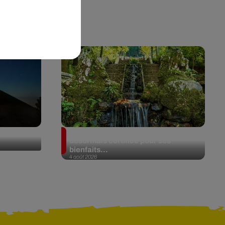
de Fuego
Au Portugal, une forêt est
désormais certifiée pour ses
bienfaits...
4 août 2026