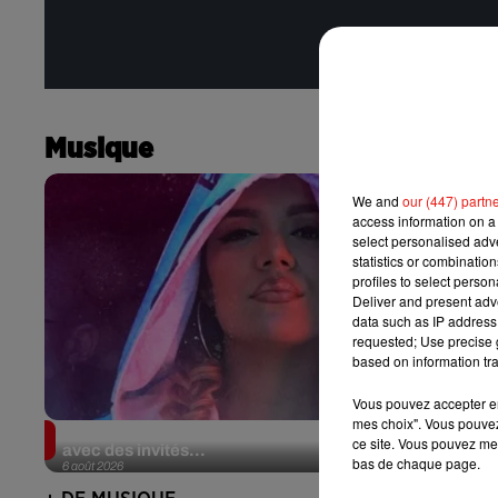
Musique
We and
our (447) partn
access information on a 
select personalised ad
statistics or combinatio
profiles to select person
Deliver and present adv
data such as IP address 
requested; Use precise g
based on information tra
Vous pouvez accepter en 
mes choix". Vous pouvez
Karol G dévoile la tracklist de son nouvel album…
ce site. Vous pouvez met
avec des invités...
bas de chaque page.
6 août 2026