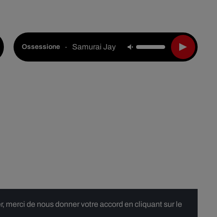
Live :
National
Webradios
Podcasts
Samurai Jay & Vito Salamanca
-
Ossessione
 merci de nous donner votre accord en cliquant sur le