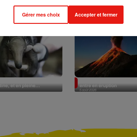
Gérer mes choix
Accepter et fermer
lier géant fait son retour
Au Guatemala, le volcan 
ine, et en pleine...
entre en éruption
5 août 2026