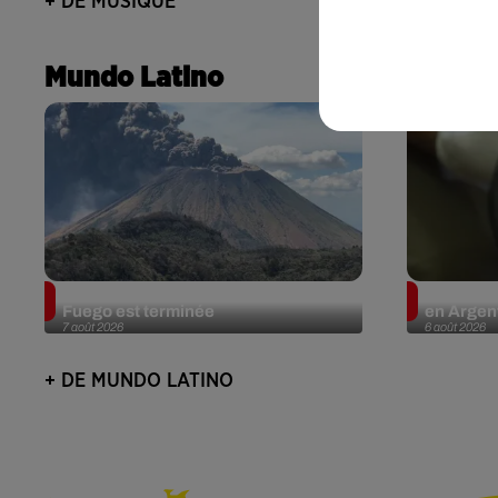
+ DE MUSIQUE
Mundo Latino
Guatemala : l'éruption du volcan de
Le fourmi
Fuego est terminée
en Argent
7 août 2026
6 août 2026
+ DE MUNDO LATINO