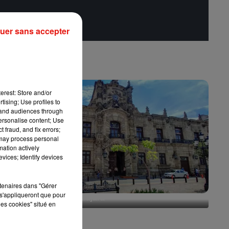
uer sans accepter
erest: Store and/or
tising; Use profiles to
tand audiences through
personalise content; Use
 fraud, and fix errors;
 may process personal
mation actively
vices; Identify devices
rtenaires dans "Gérer
s'appliqueront que pour
Escapade à Guadalajara
les cookies" situé en
31 juillet 2026