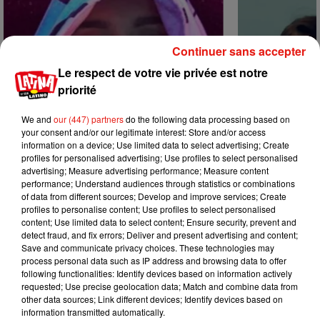
Continuer sans accepter
Le respect de votre vie privée est notre
priorité
We and
our (447) partners
do the following data processing based on
your consent and/or our legitimate interest: Store and/or access
information on a device; Use limited data to select advertising; Create
profiles for personalised advertising; Use profiles to select personalised
advertising; Measure advertising performance; Measure content
performance; Understand audiences through statistics or combinations
of data from different sources; Develop and improve services; Create
profiles to personalise content; Use profiles to select personalised
Karol G dévoile la tracklist de son
Benny Blanco 
content; Use limited data to select content; Ensure security, prevent and
nouvel album… avec des invités...
Becky G sur s
detect fraud, and fix errors; Deliver and present advertising and content;
6 août 2026
5 août 2026
Save and communicate privacy choices. These technologies may
+ DE MUSIQUE
process personal data such as IP address and browsing data to offer
following functionalities: Identify devices based on information actively
requested; Use precise geolocation data; Match and combine data from
other data sources; Link different devices; Identify devices based on
Mundo Latino
information transmitted automatically.