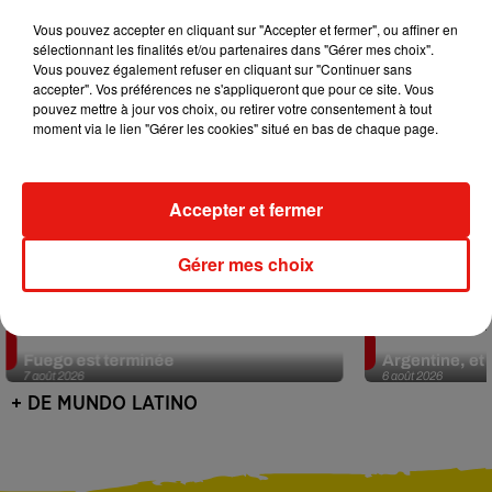
Vous pouvez accepter en cliquant sur "Accepter et fermer", ou affiner en
sélectionnant les finalités et/ou partenaires dans "Gérer mes choix".
Vous pouvez également refuser en cliquant sur "Continuer sans
accepter". Vos préférences ne s'appliqueront que pour ce site. Vous
pouvez mettre à jour vos choix, ou retirer votre consentement à tout
moment via le lien "Gérer les cookies" situé en bas de chaque page.
Accepter et fermer
Gérer mes choix
Guatemala : l'éruption du volcan de
Le fourmilier 
Fuego est terminée
Argentine, et 
7 août 2026
6 août 2026
+ DE MUNDO LATINO