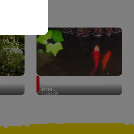
En Argentine, deux poissons
es
rouges reconnus comme des
êtres...
4 août 2026