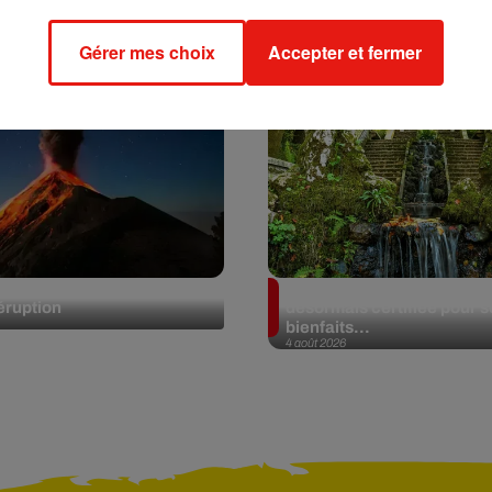
Gérer mes choix
Accepter et fermer
mala, le volcan de Fuego
Au Portugal, une forêt est
éruption
désormais certifiée pour s
bienfaits...
4 août 2026