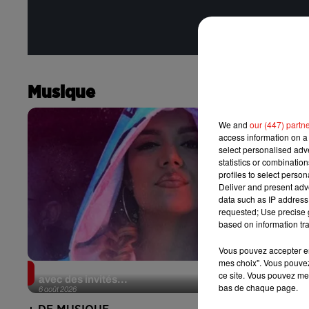
Musique
We and
our (447) partn
access information on a 
select personalised ad
statistics or combinatio
profiles to select person
Deliver and present adv
data such as IP address 
requested; Use precise g
based on information tra
Vous pouvez accepter en 
mes choix". Vous pouvez
Karol G dévoile la tracklist de son nouvel album…
ce site. Vous pouvez met
avec des invités...
bas de chaque page.
6 août 2026