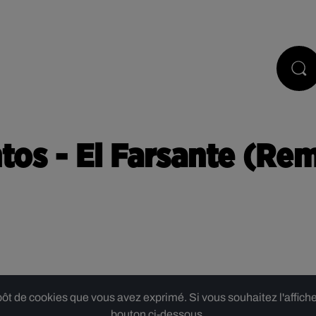
PODCASTS
JEUX
RÉGIE PUB
os - El Farsante (Rem
 de cookies que vous avez exprimé. Si vous souhaitez l'afficher,
bouton ci-dessous.