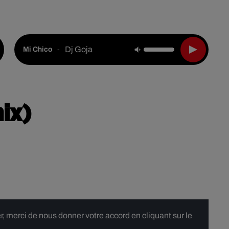
Live :
National
Webradios
Podcasts
Dj Goja
-
Mi Chico
ix)
 merci de nous donner votre accord en cliquant sur le