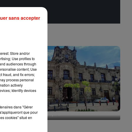
uer sans accepter
erest: Store and/or
tising; Use profiles to
tand audiences through
personalise content; Use
 fraud, and fix errors;
 may process personal
mation actively
vices; Identify devices
rtenaires dans "Gérer
s'appliqueront que pour
Escapade à Guadalajara
les cookies" situé en
31 juillet 2026