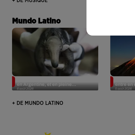
+ DE MUSIQUE
Mundo Latino
Le fourmilier géant fait son retour
Au Guate
en Argentine, et en pleine...
entre en 
6 août 2026
5 août 2026
+ DE MUNDO LATINO