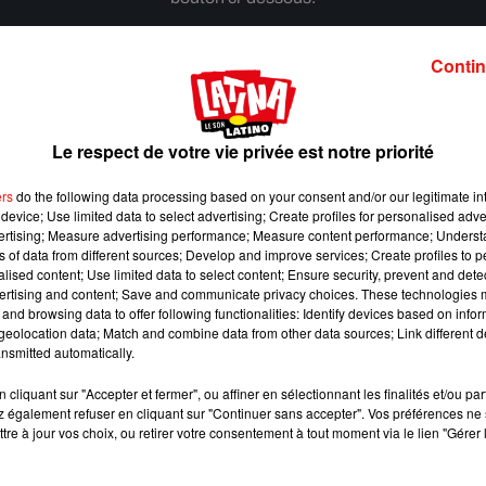
Afficher l'élément
Contin
Le respect de votre vie privée est notre priorité
ers
do the following data processing based on your consent and/or our legitimate int
device; Use limited data to select advertising; Create profiles for personalised adver
vertising; Measure advertising performance; Measure content performance; Unders
ns of data from different sources; Develop and improve services; Create profiles to 
alised content; Use limited data to select content; Ensure security, prevent and detect
ertising and content; Save and communicate privacy choices. These technologies
and browsing data to offer following functionalities: Identify devices based on infor
eolocation data; Match and combine data from other data sources; Link different de
nsmitted automatically.
cliquant sur "Accepter et fermer", ou affiner en sélectionnant les finalités et/ou pa
 également refuser en cliquant sur "Continuer sans accepter". Vos préférences ne 
Benny Blanco invite Selena Gomez et Becky G sur
tre à jour vos choix, ou retirer votre consentement à tout moment via le lien "Gérer 
son nouveau single
5 août 2026