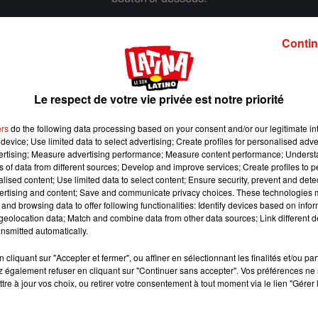
Afficher l'élément
Contin
Le respect de votre vie privée est notre priorité
ers
do the following data processing based on your consent and/or our legitimate int
device; Use limited data to select advertising; Create profiles for personalised adver
vertising; Measure advertising performance; Measure content performance; Unders
ns of data from different sources; Develop and improve services; Create profiles to 
alised content; Use limited data to select content; Ensure security, prevent and detect
ertising and content; Save and communicate privacy choices. These technologies
and browsing data to offer following functionalities: Identify devices based on infor
eolocation data; Match and combine data from other data sources; Link different de
nsmitted automatically.
cliquant sur "Accepter et fermer", ou affiner en sélectionnant les finalités et/ou pa
 également refuser en cliquant sur "Continuer sans accepter". Vos préférences ne 
Benny Blanco invite Selena Gomez et Becky G sur
tre à jour vos choix, ou retirer votre consentement à tout moment via le lien "Gérer 
son nouveau single
5 août 2026