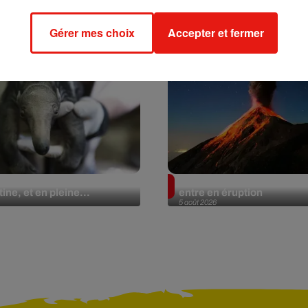
Gérer mes choix
Accepter et fermer
lier géant fait son retour
Au Guatemala, le volcan 
ine, et en pleine...
entre en éruption
5 août 2026