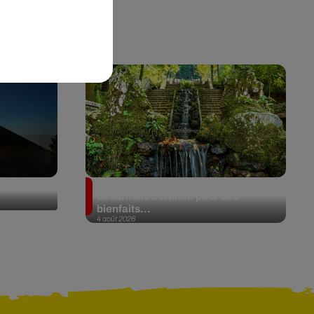
de Fuego
Au Portugal, une forêt est
désormais certifiée pour ses
bienfaits...
4 août 2026