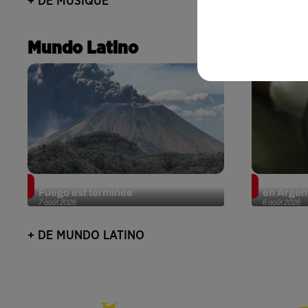
+ DE MUSIQUE
Mundo Latino
Guatemala : l'éruption du volcan de
Le fourmi
Fuego est terminée
en Argent
7 août 2026
6 août 2026
+ DE MUNDO LATINO