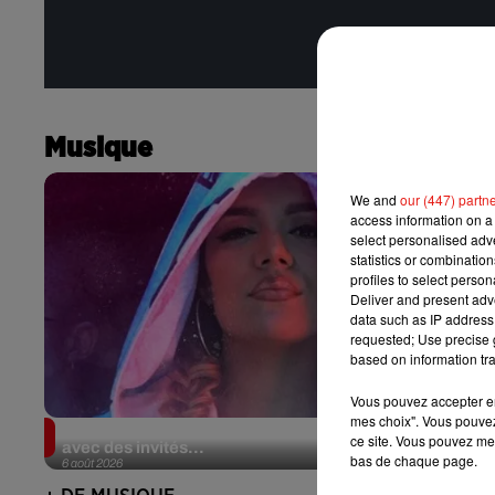
Musique
We and
our (447) partn
access information on a 
select personalised ad
statistics or combinatio
profiles to select person
Deliver and present adv
data such as IP address 
requested; Use precise g
based on information tra
Vous pouvez accepter en 
mes choix". Vous pouvez
Karol G dévoile la tracklist de son nouvel album…
ce site. Vous pouvez met
avec des invités...
bas de chaque page.
6 août 2026