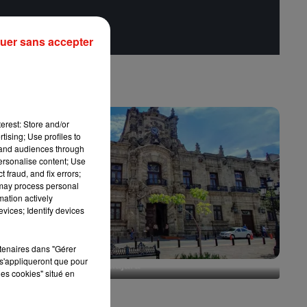
uer sans accepter
erest: Store and/or
tising; Use profiles to
tand audiences through
personalise content; Use
 fraud, and fix errors;
 may process personal
mation actively
vices; Identify devices
rtenaires dans "Gérer
s'appliqueront que pour
Escapade à Guadalajara
les cookies" situé en
31 juillet 2026