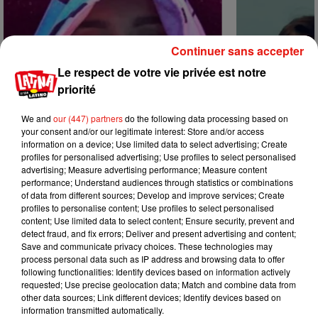
Continuer sans accepter
Le respect de votre vie privée est notre
priorité
We and
our (447) partners
do the following data processing based on
your consent and/or our legitimate interest: Store and/or access
information on a device; Use limited data to select advertising; Create
profiles for personalised advertising; Use profiles to select personalised
advertising; Measure advertising performance; Measure content
performance; Understand audiences through statistics or combinations
of data from different sources; Develop and improve services; Create
profiles to personalise content; Use profiles to select personalised
Karol G dévoile la tracklist de son
Benny Blanco 
content; Use limited data to select content; Ensure security, prevent and
nouvel album… avec des invités...
Becky G sur s
detect fraud, and fix errors; Deliver and present advertising and content;
6 août 2026
5 août 2026
Save and communicate privacy choices. These technologies may
+ DE MUSIQUE
process personal data such as IP address and browsing data to offer
following functionalities: Identify devices based on information actively
requested; Use precise geolocation data; Match and combine data from
other data sources; Link different devices; Identify devices based on
Mundo Latino
information transmitted automatically.