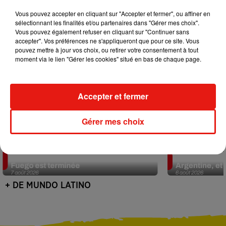
Vous pouvez accepter en cliquant sur "Accepter et fermer", ou affiner en
sélectionnant les finalités et/ou partenaires dans "Gérer mes choix".
Vous pouvez également refuser en cliquant sur "Continuer sans
accepter". Vos préférences ne s'appliqueront que pour ce site. Vous
pouvez mettre à jour vos choix, ou retirer votre consentement à tout
moment via le lien "Gérer les cookies" situé en bas de chaque page.
Accepter et fermer
Gérer mes choix
Guatemala : l'éruption du volcan de
Le fourmilier 
Fuego est terminée
Argentine, et 
7 août 2026
6 août 2026
+ DE MUNDO LATINO