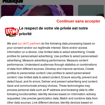
Musique
Continuer sans accepter
Le respect de votre vie privée est notre
priorité
We and
our (447) partners
do the following data processing based on
your consent and/or our legitimate interest: Store and/or access
information on a device; Use limited data to select advertising; Create
profiles for personalised advertising; Use profiles to select personalised
advertising; Measure advertising performance; Measure content
performance; Understand audiences through statistics or combinations
of data from different sources; Develop and improve services; Create
profiles to personalise content; Use profiles to select personalised
content; Use limited data to select content; Ensure security, prevent and
Karol G dévoile la tracklist de son
Benny Blanco 
detect fraud, and fix errors; Deliver and present advertising and content;
nouvel album… avec des invités...
Becky G sur s
Save and communicate privacy choices. These technologies may
6 août 2026
5 août 2026
process personal data such as IP address and browsing data to offer
+ DE MUSIQUE
following functionalities: Identify devices based on information actively
requested; Use precise geolocation data; Match and combine data from
other data sources; Link different devices; Identify devices based on