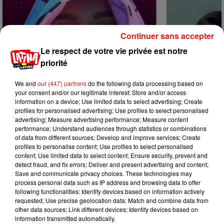
Continuer sans accepter
Le respect de votre vie privée est notre
priorité
We and
our (447) partners
do the following data processing based on
your consent and/or our legitimate interest: Store and/or access
information on a device; Use limited data to select advertising; Create
profiles for personalised advertising; Use profiles to select personalised
advertising; Measure advertising performance; Measure content
performance; Understand audiences through statistics or combinations
of data from different sources; Develop and improve services; Create
profiles to personalise content; Use profiles to select personalised
Karol G dévoile la tracklist de son
Benny Blanco 
content; Use limited data to select content; Ensure security, prevent and
nouvel album… avec des invités...
Becky G sur s
detect fraud, and fix errors; Deliver and present advertising and content;
6 août 2026
5 août 2026
Save and communicate privacy choices. These technologies may
+ DE MUSIQUE
process personal data such as IP address and browsing data to offer
following functionalities: Identify devices based on information actively
requested; Use precise geolocation data; Match and combine data from
other data sources; Link different devices; Identify devices based on
Mundo Latino
information transmitted automatically.