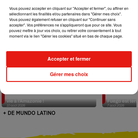
Vous pouvez accepter en cliquant sur "Accepter et fermer", ou affiner en
sélectionnant les finalités et/ou partenaires dans "Gérer mes choix".
Vous pouvez également refuser en cliquant sur "Continuer sans
accepter". Vos préférences ne s'appliqueront que pour ce site. Vous
pouvez mettre à jour vos choix, ou retirer votre consentement à tout
moment via le lien "Gérer les cookies" situé en bas de chaque page.
Accepter et fermer
Gérer mes choix
Ces femmes autochtones redonnent
Guatemala : l
vie à l’Amazonie !
Fuego est ter
10 août 2026
7 août 2026
+ DE MUNDO LATINO