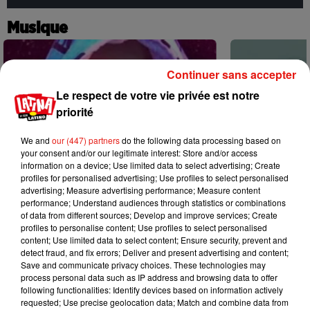
Musique
Continuer sans accepter
Le respect de votre vie privée est notre
priorité
We and
our (447) partners
do the following data processing based on
your consent and/or our legitimate interest: Store and/or access
information on a device; Use limited data to select advertising; Create
profiles for personalised advertising; Use profiles to select personalised
advertising; Measure advertising performance; Measure content
performance; Understand audiences through statistics or combinations
of data from different sources; Develop and improve services; Create
profiles to personalise content; Use profiles to select personalised
content; Use limited data to select content; Ensure security, prevent and
detect fraud, and fix errors; Deliver and present advertising and content;
Karol G dévoile la tracklist de son
Benny Blanco 
Save and communicate privacy choices. These technologies may
nouvel album… avec des invités...
Becky G sur s
process personal data such as IP address and browsing data to offer
6 août 2026
5 août 2026
following functionalities: Identify devices based on information actively
+ DE MUSIQUE
requested; Use precise geolocation data; Match and combine data from