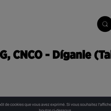
PODCASTS
JEUX
RÉGIE PUB
 G, CNCO - Díganle (T
 de cookies que vous avez exprimé. Si vous souhaitez l'afficher,
bouton ci-dessous.