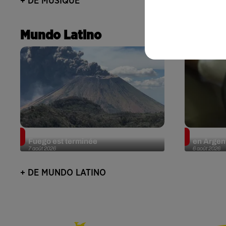
+ DE MUSIQUE
Mundo Latino
Guatemala : l'éruption du volcan de
Le fourmi
Fuego est terminée
en Argent
7 août 2026
6 août 2026
+ DE MUNDO LATINO