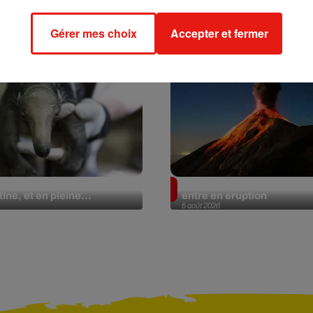
Gérer mes choix
Accepter et fermer
lier géant fait son retour
Au Guatemala, le volcan 
ine, et en pleine...
entre en éruption
5 août 2026