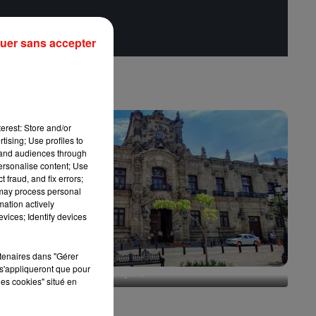
uer sans accepter
erest: Store and/or
tising; Use profiles to
tand audiences through
personalise content; Use
 fraud, and fix errors;
 may process personal
mation actively
vices; Identify devices
rtenaires dans "Gérer
s'appliqueront que pour
Escapade à Guadalajara
les cookies" situé en
31 juillet 2026