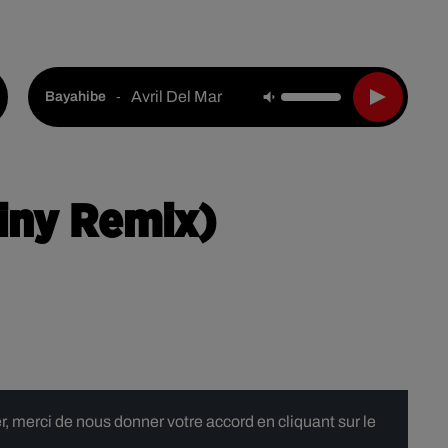
Live :
National
Webradios
Podcasts
Avril Del Mar
-
Bayahibe
ainy Remix)
 merci de nous donner votre accord en cliquant sur le