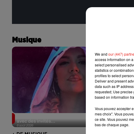
Musique
We and
our (447) partn
access information on a 
select personalised ad
statistics or combinatio
profiles to select person
Deliver and present adv
data such as IP address 
requested; Use precise g
based on information tra
Vous pouvez accepter en 
mes choix". Vous pouvez
Karol G dévoile la tracklist de son nouvel album…
ce site. Vous pouvez met
avec des invités...
bas de chaque page.
6 août 2026