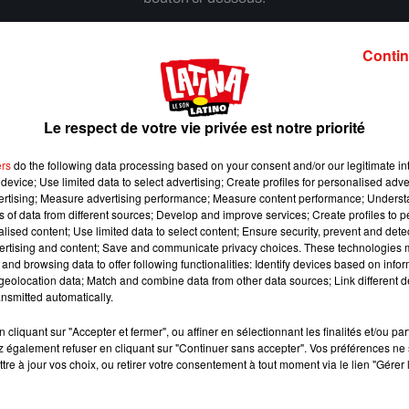
Afficher l'élément
Contin
Le respect de votre vie privée est notre priorité
ers
do the following data processing based on your consent and/or our legitimate int
device; Use limited data to select advertising; Create profiles for personalised adver
vertising; Measure advertising performance; Measure content performance; Unders
ns of data from different sources; Develop and improve services; Create profiles to 
alised content; Use limited data to select content; Ensure security, prevent and detect
ertising and content; Save and communicate privacy choices. These technologies
and browsing data to offer following functionalities: Identify devices based on infor
eolocation data; Match and combine data from other data sources; Link different de
nsmitted automatically.
cliquant sur "Accepter et fermer", ou affiner en sélectionnant les finalités et/ou pa
 également refuser en cliquant sur "Continuer sans accepter". Vos préférences ne 
Benny Blanco invite Selena Gomez et Becky G sur
tre à jour vos choix, ou retirer votre consentement à tout moment via le lien "Gérer 
son nouveau single
5 août 2026