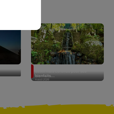
de Fuego
Au Portugal, une forêt est
désormais certifiée pour ses
bienfaits...
4 août 2026