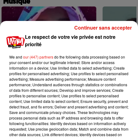
Musique
Continuer sans accepter
Le respect de votre vie privée est notre
priorité
We and
our (447) partners
do the following data processing based on
your consent and/or our legitimate interest: Store and/or access
information on a device; Use limited data to select advertising; Create
profiles for personalised advertising; Use profiles to select personalised
advertising; Measure advertising performance; Measure content
performance; Understand audiences through statistics or combinations
of data from different sources; Develop and improve services; Create
profiles to personalise content; Use profiles to select personalised
content; Use limited data to select content; Ensure security, prevent and
Karol G dévoile la tracklist de son
Benny Blanco 
detect fraud, and fix errors; Deliver and present advertising and content;
nouvel album… avec des invités...
Becky G sur s
Save and communicate privacy choices. These technologies may
6 août 2026
5 août 2026
process personal data such as IP address and browsing data to offer
+ DE MUSIQUE
following functionalities: Identify devices based on information actively
requested; Use precise geolocation data; Match and combine data from
other data sources; Link different devices; Identify devices based on