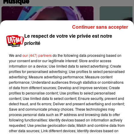
Musique
Continuer sans accepter
Le respect de votre vie privée est notre
priorité
We and
our (447) partners
do the following data processing based on
your consent and/or our legitimate interest: Store and/or access
information on a device; Use limited data to select advertising; Create
profiles for personalised advertising; Use profiles to select personalised
advertising; Measure advertising performance; Measure content
performance; Understand audiences through statistics or combinations
of data from different sources; Develop and improve services; Create
profiles to personalise content; Use profiles to select personalised
content; Use limited data to select content; Ensure security, prevent and
Karol G dévoile la tracklist de son
Benny Blanco 
detect fraud, and fix errors; Deliver and present advertising and content;
nouvel album… avec des invités...
Becky G sur s
Save and communicate privacy choices. These technologies may
6 août 2026
5 août 2026
process personal data such as IP address and browsing data to offer
+ DE MUSIQUE
following functionalities: Identify devices based on information actively
requested; Use precise geolocation data; Match and combine data from
other data sources; Link different devices; Identify devices based on