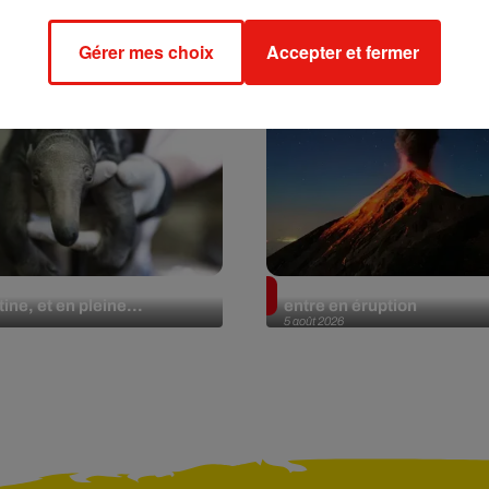
Gérer mes choix
Accepter et fermer
lier géant fait son retour
Au Guatemala, le volcan 
ine, et en pleine...
entre en éruption
5 août 2026