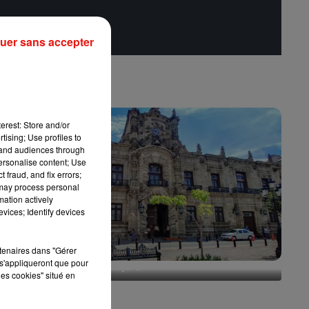
uer sans accepter
erest: Store and/or
tising; Use profiles to
tand audiences through
personalise content; Use
 fraud, and fix errors;
 may process personal
mation actively
vices; Identify devices
rtenaires dans "Gérer
s'appliqueront que pour
Escapade à Guadalajara
les cookies" situé en
31 juillet 2026