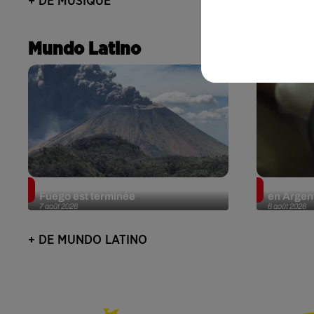
+ DE MUSIQUE
Mundo Latino
Guatemala : l'éruption du volcan de
Le fourmi
Fuego est terminée
en Argent
7 août 2026
6 août 2026
+ DE MUNDO LATINO