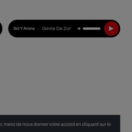
Live :
National
Webradios
Podcasts
Gente De Zona
-
Sol Y Arena
 merci de nous donner votre accord en cliquant sur le