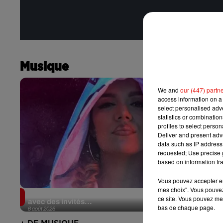
Musique
We and
our (447) partn
access information on a 
select personalised ad
statistics or combinatio
profiles to select person
Deliver and present adv
data such as IP address 
requested; Use precise g
based on information tra
Vous pouvez accepter en 
mes choix". Vous pouvez
Karol G dévoile la tracklist de son nouvel album…
ce site. Vous pouvez met
avec des invités...
bas de chaque page.
6 août 2026