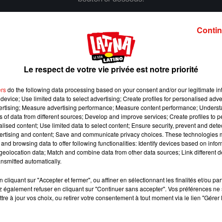
Afficher l'élément
Contin
Le respect de votre vie privée est notre priorité
ers
do the following data processing based on your consent and/or our legitimate int
device; Use limited data to select advertising; Create profiles for personalised adver
vertising; Measure advertising performance; Measure content performance; Unders
ns of data from different sources; Develop and improve services; Create profiles to 
alised content; Use limited data to select content; Ensure security, prevent and detect
ertising and content; Save and communicate privacy choices. These technologies
and browsing data to offer following functionalities: Identify devices based on infor
eolocation data; Match and combine data from other data sources; Link different de
nsmitted automatically.
cliquant sur "Accepter et fermer", ou affiner en sélectionnant les finalités et/ou pa
 également refuser en cliquant sur "Continuer sans accepter". Vos préférences ne 
Benny Blanco invite Selena Gomez et Becky G sur
tre à jour vos choix, ou retirer votre consentement à tout moment via le lien "Gérer 
son nouveau single
5 août 2026