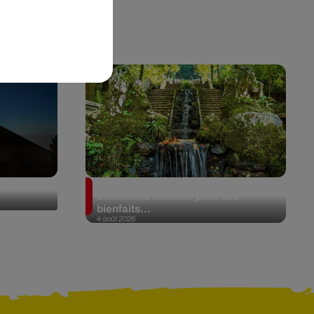
de Fuego
Au Portugal, une forêt est
désormais certifiée pour ses
bienfaits...
4 août 2026