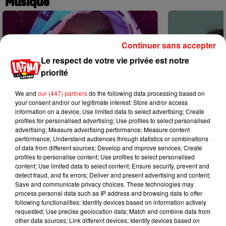
Musique
Continuer sans accepter
Le respect de votre vie privée est notre
priorité
We and
our (447) partners
do the following data processing based on
your consent and/or our legitimate interest: Store and/or access
information on a device; Use limited data to select advertising; Create
profiles for personalised advertising; Use profiles to select personalised
advertising; Measure advertising performance; Measure content
performance; Understand audiences through statistics or combinations
of data from different sources; Develop and improve services; Create
profiles to personalise content; Use profiles to select personalised
content; Use limited data to select content; Ensure security, prevent and
Karol G dévoile la tracklist de son
Benny Blanco 
detect fraud, and fix errors; Deliver and present advertising and content;
nouvel album… avec des invités...
Becky G sur s
Save and communicate privacy choices. These technologies may
6 août 2026
5 août 2026
process personal data such as IP address and browsing data to offer
+ DE MUSIQUE
following functionalities: Identify devices based on information actively
requested; Use precise geolocation data; Match and combine data from
other data sources; Link different devices; Identify devices based on