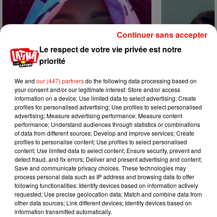
Continuer sans accepter
Le respect de votre vie privée est notre
priorité
We and
our (447) partners
do the following data processing based on
your consent and/or our legitimate interest: Store and/or access
information on a device; Use limited data to select advertising; Create
profiles for personalised advertising; Use profiles to select personalised
advertising; Measure advertising performance; Measure content
performance; Understand audiences through statistics or combinations
of data from different sources; Develop and improve services; Create
profiles to personalise content; Use profiles to select personalised
Karol G dévoile la tracklist de son
Benny Blanco 
content; Use limited data to select content; Ensure security, prevent and
nouvel album… avec des invités...
Becky G sur s
detect fraud, and fix errors; Deliver and present advertising and content;
6 août 2026
5 août 2026
Save and communicate privacy choices. These technologies may
+ DE MUSIQUE
process personal data such as IP address and browsing data to offer
following functionalities: Identify devices based on information actively
requested; Use precise geolocation data; Match and combine data from
other data sources; Link different devices; Identify devices based on
Mundo Latino
information transmitted automatically.