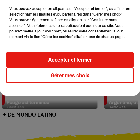
Vous pouvez accepter en cliquant sur "Accepter et fermer", ou affiner en
sélectionnant les finalités et/ou partenaires dans "Gérer mes choix".
Vous pouvez également refuser en cliquant sur "Continuer sans
accepter". Vos préférences ne s'appliqueront que pour ce site. Vous
pouvez mettre à jour vos choix, ou retirer votre consentement à tout
moment via le lien "Gérer les cookies" situé en bas de chaque page.
Accepter et fermer
Gérer mes choix
Guatemala : l'éruption du volcan de
Le fourmilier 
Fuego est terminée
Argentine, et 
7 août 2026
6 août 2026
+ DE MUNDO LATINO