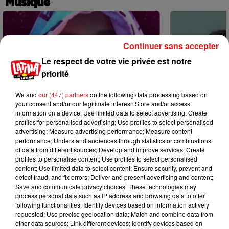
Musique
Continuer sans accepter
Le respect de votre vie privée est notre
priorité
We and
our (447) partners
do the following data processing based on
your consent and/or our legitimate interest: Store and/or access
information on a device; Use limited data to select advertising; Create
profiles for personalised advertising; Use profiles to select personalised
advertising; Measure advertising performance; Measure content
performance; Understand audiences through statistics or combinations
of data from different sources; Develop and improve services; Create
profiles to personalise content; Use profiles to select personalised
content; Use limited data to select content; Ensure security, prevent and
Karol G dévoile la tracklist de son
Benny Blanco 
detect fraud, and fix errors; Deliver and present advertising and content;
nouvel album… avec des invités...
Becky G sur s
Save and communicate privacy choices. These technologies may
6 août 2026
5 août 2026
process personal data such as IP address and browsing data to offer
+ DE MUSIQUE
following functionalities: Identify devices based on information actively
requested; Use precise geolocation data; Match and combine data from
other data sources; Link different devices; Identify devices based on