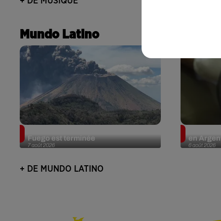
+ DE MUSIQUE
Mundo Latino
Guatemala : l'éruption du volcan de
Le fourmi
Fuego est terminée
en Argent
7 août 2026
6 août 2026
+ DE MUNDO LATINO