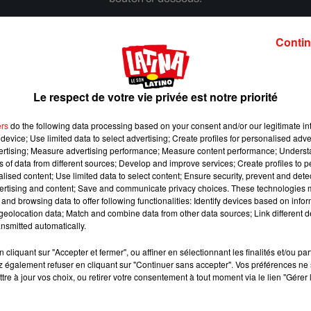
Afficher l'élément
Contin
Le respect de votre vie privée est notre priorité
ers
do the following data processing based on your consent and/or our legitimate int
device; Use limited data to select advertising; Create profiles for personalised adver
vertising; Measure advertising performance; Measure content performance; Unders
ns of data from different sources; Develop and improve services; Create profiles to 
alised content; Use limited data to select content; Ensure security, prevent and detect
ertising and content; Save and communicate privacy choices. These technologies
and browsing data to offer following functionalities: Identify devices based on infor
eolocation data; Match and combine data from other data sources; Link different de
nsmitted automatically.
cliquant sur "Accepter et fermer", ou affiner en sélectionnant les finalités et/ou pa
 également refuser en cliquant sur "Continuer sans accepter". Vos préférences ne 
Benny Blanco invite Selena Gomez et Becky G sur
tre à jour vos choix, ou retirer votre consentement à tout moment via le lien "Gérer 
son nouveau single
5 août 2026