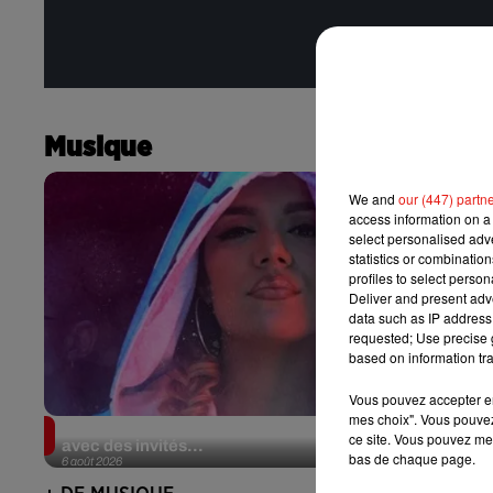
Musique
We and
our (447) partn
access information on a 
select personalised ad
statistics or combinatio
profiles to select person
Deliver and present adv
data such as IP address 
requested; Use precise g
based on information tra
Vous pouvez accepter en 
mes choix". Vous pouvez
Karol G dévoile la tracklist de son nouvel album…
ce site. Vous pouvez met
avec des invités...
bas de chaque page.
6 août 2026