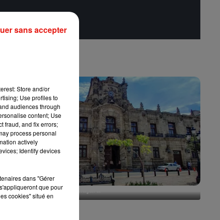
uer sans accepter
erest: Store and/or
tising; Use profiles to
tand audiences through
personalise content; Use
 fraud, and fix errors;
 may process personal
mation actively
vices; Identify devices
rtenaires dans "Gérer
s'appliqueront que pour
Escapade à Guadalajara
les cookies" situé en
31 juillet 2026