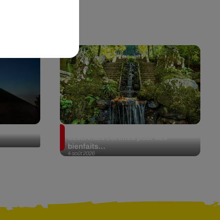
de Fuego
Au Portugal, une forêt est
désormais certifiée pour ses
bienfaits...
4 août 2026