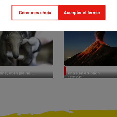
Gérer mes choix
Accepter et fermer
lier géant fait son retour
Au Guatemala, le volcan 
ine, et en pleine...
entre en éruption
5 août 2026