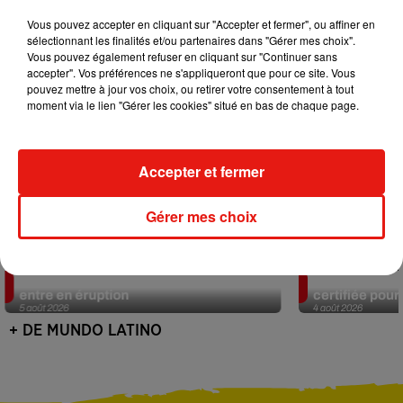
Vous pouvez accepter en cliquant sur "Accepter et fermer", ou affiner en
sélectionnant les finalités et/ou partenaires dans "Gérer mes choix".
Vous pouvez également refuser en cliquant sur "Continuer sans
accepter". Vos préférences ne s'appliqueront que pour ce site. Vous
pouvez mettre à jour vos choix, ou retirer votre consentement à tout
moment via le lien "Gérer les cookies" situé en bas de chaque page.
Accepter et fermer
Gérer mes choix
Au Guatemala, le volcan de Fuego
Au Portugal, 
entre en éruption
certifiée pour 
5 août 2026
4 août 2026
+ DE MUNDO LATINO