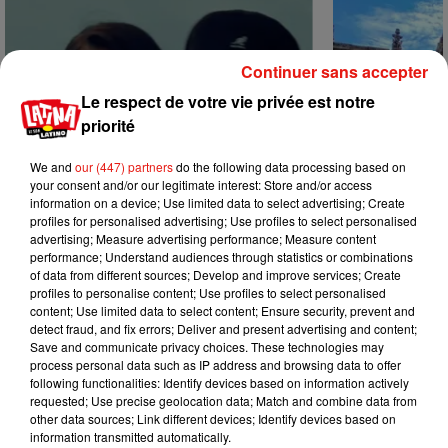
Continuer sans accepter
Le respect de votre vie privée est notre
priorité
We and
our (447) partners
do the following data processing based on
your consent and/or our legitimate interest: Store and/or access
information on a device; Use limited data to select advertising; Create
profiles for personalised advertising; Use profiles to select personalised
advertising; Measure advertising performance; Measure content
performance; Understand audiences through statistics or combinations
of data from different sources; Develop and improve services; Create
profiles to personalise content; Use profiles to select personalised
Benny Blanco invite Selena Gomez et
Escapade à G
content; Use limited data to select content; Ensure security, prevent and
31 juillet 2026
Becky G sur son nouveau single
detect fraud, and fix errors; Deliver and present advertising and content;
5 août 2026
Save and communicate privacy choices. These technologies may
+ DE MUSIQUE
process personal data such as IP address and browsing data to offer
following functionalities: Identify devices based on information actively
requested; Use precise geolocation data; Match and combine data from
other data sources; Link different devices; Identify devices based on
Mundo Latino
information transmitted automatically.