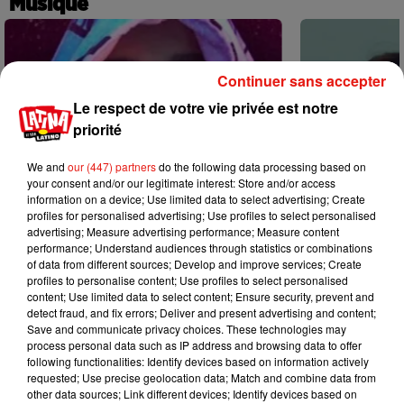
Musique
Continuer sans accepter
Le respect de votre vie privée est notre
priorité
We and
our (447) partners
do the following data processing based on
your consent and/or our legitimate interest: Store and/or access
information on a device; Use limited data to select advertising; Create
profiles for personalised advertising; Use profiles to select personalised
advertising; Measure advertising performance; Measure content
performance; Understand audiences through statistics or combinations
of data from different sources; Develop and improve services; Create
profiles to personalise content; Use profiles to select personalised
content; Use limited data to select content; Ensure security, prevent and
Karol G dévoile la tracklist de son
Benny Blanco 
detect fraud, and fix errors; Deliver and present advertising and content;
nouvel album… avec des invités...
Becky G sur s
Save and communicate privacy choices. These technologies may
6 août 2026
5 août 2026
process personal data such as IP address and browsing data to offer
+ DE MUSIQUE
following functionalities: Identify devices based on information actively
requested; Use precise geolocation data; Match and combine data from
other data sources; Link different devices; Identify devices based on