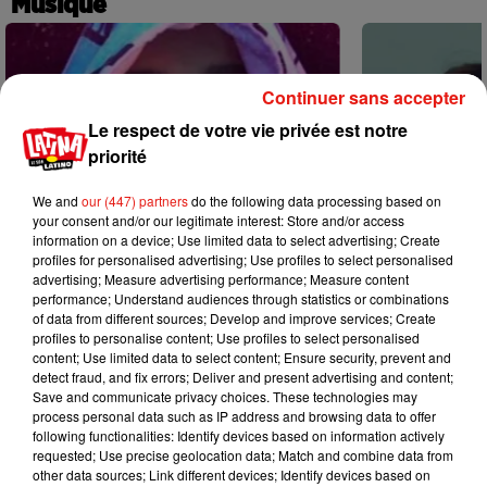
Musique
Continuer sans accepter
Le respect de votre vie privée est notre
priorité
We and
our (447) partners
do the following data processing based on
your consent and/or our legitimate interest: Store and/or access
information on a device; Use limited data to select advertising; Create
profiles for personalised advertising; Use profiles to select personalised
advertising; Measure advertising performance; Measure content
performance; Understand audiences through statistics or combinations
of data from different sources; Develop and improve services; Create
profiles to personalise content; Use profiles to select personalised
content; Use limited data to select content; Ensure security, prevent and
Karol G dévoile la tracklist de son
Benny Blanco 
detect fraud, and fix errors; Deliver and present advertising and content;
nouvel album… avec des invités...
Becky G sur s
Save and communicate privacy choices. These technologies may
6 août 2026
5 août 2026
process personal data such as IP address and browsing data to offer
+ DE MUSIQUE
following functionalities: Identify devices based on information actively
requested; Use precise geolocation data; Match and combine data from
other data sources; Link different devices; Identify devices based on