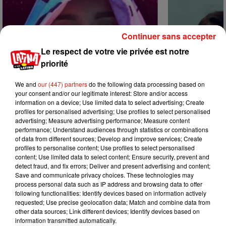
Continuer sans accepter
Le respect de votre vie privée est notre
priorité
We and
our (447) partners
do the following data processing based on
your consent and/or our legitimate interest: Store and/or access
information on a device; Use limited data to select advertising; Create
profiles for personalised advertising; Use profiles to select personalised
advertising; Measure advertising performance; Measure content
performance; Understand audiences through statistics or combinations
of data from different sources; Develop and improve services; Create
profiles to personalise content; Use profiles to select personalised
Karol G dévoile la tracklist de son
Benny Blanco 
content; Use limited data to select content; Ensure security, prevent and
nouvel album… avec des invités...
Becky G sur s
detect fraud, and fix errors; Deliver and present advertising and content;
6 août 2026
5 août 2026
Save and communicate privacy choices. These technologies may
+ DE MUSIQUE
process personal data such as IP address and browsing data to offer
following functionalities: Identify devices based on information actively
requested; Use precise geolocation data; Match and combine data from
other data sources; Link different devices; Identify devices based on
Mundo Latino
information transmitted automatically.