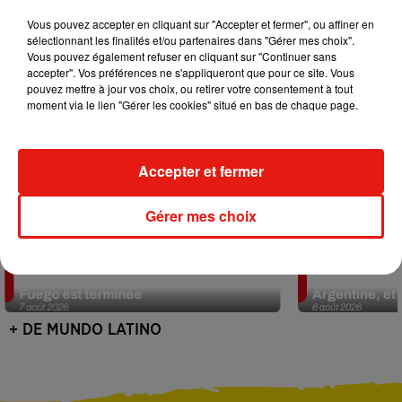
Vous pouvez accepter en cliquant sur "Accepter et fermer", ou affiner en
sélectionnant les finalités et/ou partenaires dans "Gérer mes choix".
Vous pouvez également refuser en cliquant sur "Continuer sans
accepter". Vos préférences ne s'appliqueront que pour ce site. Vous
pouvez mettre à jour vos choix, ou retirer votre consentement à tout
moment via le lien "Gérer les cookies" situé en bas de chaque page.
Accepter et fermer
Gérer mes choix
Guatemala : l'éruption du volcan de
Le fourmilier 
Fuego est terminée
Argentine, et 
7 août 2026
6 août 2026
+ DE MUNDO LATINO