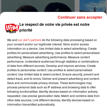
Continuer sans accepter
Le respect de votre vie privée est notre
priorité
We and
our (447) partners
do the following data processing based on
your consent and/or our legitimate interest: Store and/or access
information on a device; Use limited data to select advertising; Create
profiles for personalised advertising; Use profiles to select personalised
advertising; Measure advertising performance; Measure content
performance; Understand audiences through statistics or combinations
of data from different sources; Develop and improve services; Create
profiles to personalise content; Use profiles to select personalised
Benny Blanco invite Selena Gomez et
Escapade à G
content; Use limited data to select content; Ensure security, prevent and
31 juillet 2026
Becky G sur son nouveau single
detect fraud, and fix errors; Deliver and present advertising and content;
5 août 2026
Save and communicate privacy choices. These technologies may
+ DE MUSIQUE
process personal data such as IP address and browsing data to offer
following functionalities: Identify devices based on information actively
requested; Use precise geolocation data; Match and combine data from
other data sources; Link different devices; Identify devices based on
Mundo Latino
information transmitted automatically.