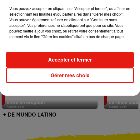
Vous pouvez accepter en cliquant sur "Accepter et fermer", ou affiner en
sélectionnant les finalités et/ou partenaires dans "Gérer mes choix".
Vous pouvez également refuser en cliquant sur "Continuer sans
accepter". Vos préférences ne s'appliqueront que pour ce site. Vous
pouvez mettre à jour vos choix, ou retirer votre consentement à tout
moment via le lien "Gérer les cookies" situé en bas de chaque page.
Accepter et fermer
Gérer mes choix
Au Guatemala, le volcan de Fuego
Au Portugal, 
entre en éruption
certifiée pour 
5 août 2026
4 août 2026
+ DE MUNDO LATINO