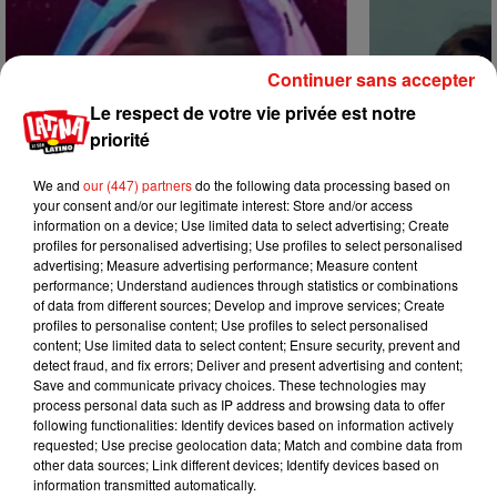
Continuer sans accepter
Le respect de votre vie privée est notre
priorité
We and
our (447) partners
do the following data processing based on
your consent and/or our legitimate interest: Store and/or access
information on a device; Use limited data to select advertising; Create
profiles for personalised advertising; Use profiles to select personalised
advertising; Measure advertising performance; Measure content
performance; Understand audiences through statistics or combinations
of data from different sources; Develop and improve services; Create
profiles to personalise content; Use profiles to select personalised
Karol G dévoile la tracklist de son
Benny Blanco 
content; Use limited data to select content; Ensure security, prevent and
nouvel album… avec des invités...
Becky G sur s
detect fraud, and fix errors; Deliver and present advertising and content;
6 août 2026
5 août 2026
Save and communicate privacy choices. These technologies may
+ DE MUSIQUE
process personal data such as IP address and browsing data to offer
following functionalities: Identify devices based on information actively
requested; Use precise geolocation data; Match and combine data from
other data sources; Link different devices; Identify devices based on
Mundo Latino
information transmitted automatically.