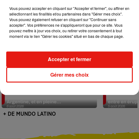
Vous pouvez accepter en cliquant sur "Accepter et fermer", ou affiner en
sélectionnant les finalités et/ou partenaires dans "Gérer mes choix".
Vous pouvez également refuser en cliquant sur "Continuer sans
accepter". Vos préférences ne s'appliqueront que pour ce site. Vous
pouvez mettre à jour vos choix, ou retirer votre consentement à tout
moment via le lien "Gérer les cookies" situé en bas de chaque page.
Accepter et fermer
Gérer mes choix
Le fourmilier géant fait son retour en
Au Guatemala,
Argentine, et en pleine...
entre en érup
6 août 2026
5 août 2026
+ DE MUNDO LATINO