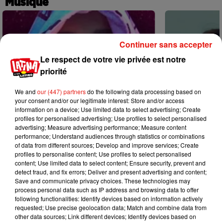
Musique
Continuer sans accepter
Le respect de votre vie privée est notre
priorité
We and
our (447) partners
do the following data processing based on
your consent and/or our legitimate interest: Store and/or access
information on a device; Use limited data to select advertising; Create
profiles for personalised advertising; Use profiles to select personalised
advertising; Measure advertising performance; Measure content
performance; Understand audiences through statistics or combinations
of data from different sources; Develop and improve services; Create
profiles to personalise content; Use profiles to select personalised
content; Use limited data to select content; Ensure security, prevent and
Karol G dévoile la tracklist de son
Benny Blanco 
detect fraud, and fix errors; Deliver and present advertising and content;
nouvel album… avec des invités...
Becky G sur s
Save and communicate privacy choices. These technologies may
6 août 2026
5 août 2026
process personal data such as IP address and browsing data to offer
+ DE MUSIQUE
following functionalities: Identify devices based on information actively
requested; Use precise geolocation data; Match and combine data from
other data sources; Link different devices; Identify devices based on